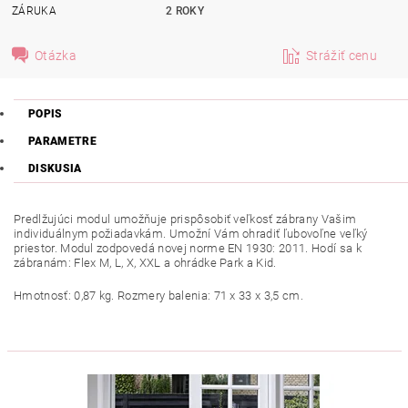
ZÁRUKA
2 ROKY
Otázka
Strážiť cenu
POPIS
PARAMETRE
DISKUSIA
Predlžujúci modul umožňuje prispôsobiť veľkosť zábrany Vašim
individuálnym požiadavkám. Umožní Vám ohradiť ľubovoľne veľký
priestor. Modul zodpovedá novej norme EN 1930: 2011. Hodí sa k
zábranám: Flex M, L, X, XXL a ohrádke Park a Kid.
Hmotnosť: 0,87 kg. Rozmery balenia: 71 x 33 x 3,5 cm.