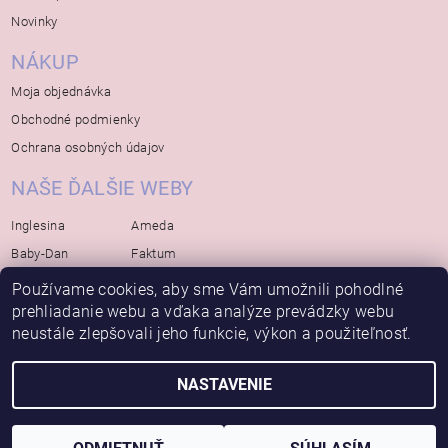
Novinky
NÁKUP
Moja objednávka
Obchodné podmienky
Ochrana osobných údajov
NAŠE ĎALŠIE WEBY
Inglesina
Ameda
Baby-Dan
Faktum
Rialto
Koelstra
Používame cookies, aby sme Vám umožnili pohodlné
prehliadanie webu a vďaka analýze prevádzky webu
Bébé-Jou
Bambino-Mio
neustále zlepšovali jeho funkcie, výkon a použiteľnosť.
Avova
NASTAVENIE
2026 © Bábätko, všetky práva vyhradené
Vytvoril Shoptet