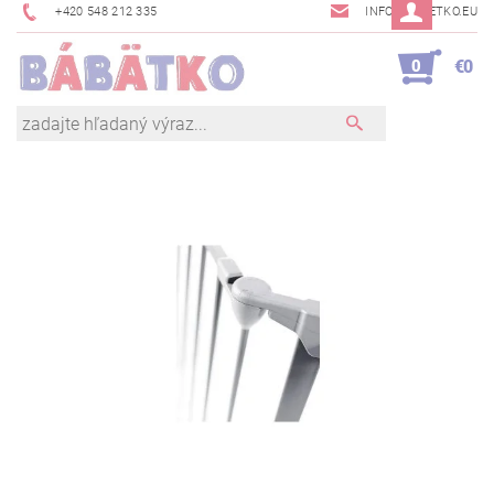
+420 548 212 335
INFO@BABETKO.EU
0
€0