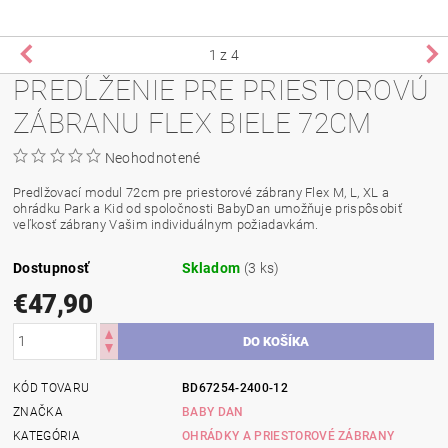
1
z 4
PREDĹŽENIE PRE PRIESTOROVÚ
ZÁBRANU FLEX BIELE 72CM
Neohodnotené
Predlžovací modul 72cm pre priestorové zábrany Flex M, L, XL a
ohrádku Park a Kid od spoločnosti BabyDan umožňuje prispôsobiť
veľkosť zábrany Vašim individuálnym požiadavkám.
Dostupnosť
Skladom
(3 ks)
€47,90
KÓD TOVARU
BD67254-2400-12
ZNAČKA
BABY DAN
KATEGÓRIA
OHRÁDKY A PRIESTOROVÉ ZÁBRANY