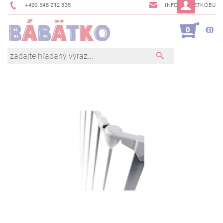
+420 548 212 335
INFO@BABETKO.EU
0
€0