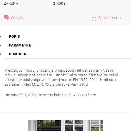
ZÁRUKA
2 ROKY
Otázka
Strážiť cenu
POPIS
PARAMETRE
DISKUSIA
Predlžujúci modul umožňuje prispôsobiť veľkosť zábrany Vašim
individuálnym požiadavkám. Umožní Vám ohradiť ľubovoľne veľký
priestor. Modul zodpovedá novej norme EN 1930: 2011. Hodí sa k
zábranám: Flex M, L, X, XXL a ohrádke Park a Kid.
Hmotnosť: 0,87 kg. Rozmery balenia: 71 x 33 x 3,5 cm.