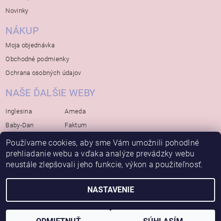
Novinky
NÁKUP
Moja objednávka
Obchodné podmienky
Ochrana osobných údajov
NAŠE ĎALŠIE WEBY
Inglesina
Ameda
Baby-Dan
Faktum
Rialto
Koelstra
Používame cookies, aby sme Vám umožnili pohodlné
prehliadanie webu a vďaka analýze prevádzky webu
Bébé-Jou
Bambino-Mio
neustále zlepšovali jeho funkcie, výkon a použiteľnosť.
Avova
NASTAVENIE
2026 © Bábätko, všetky práva vyhradené
Vytvoril Shoptet