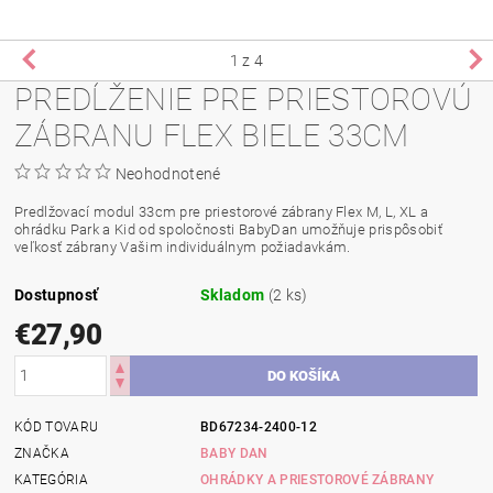
1
z 4
PREDĹŽENIE PRE PRIESTOROVÚ
ZÁBRANU FLEX BIELE 33CM
Neohodnotené
Predlžovací modul 33cm pre priestorové zábrany Flex M, L, XL a
ohrádku Park a Kid od spoločnosti BabyDan umožňuje prispôsobiť
veľkosť zábrany Vašim individuálnym požiadavkám.
Dostupnosť
Skladom
(2 ks)
€27,90
KÓD TOVARU
BD67234-2400-12
ZNAČKA
BABY DAN
KATEGÓRIA
OHRÁDKY A PRIESTOROVÉ ZÁBRANY