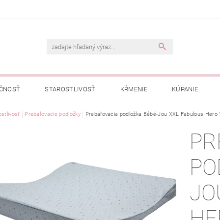
ČNOSŤ
STAROSTLIVOSŤ
KŔMENIE
KÚPANIE
A
stlivosť
Prebaľovacie podložky
OBCHODNÉ PODMIENKY
Prebaľovacia podložka Bébé-Jou XXL Fabulous Hero
OCHRANA OSOBNÝCH ÚDAJOV
PR
NÁVKA
PO
JO
HE