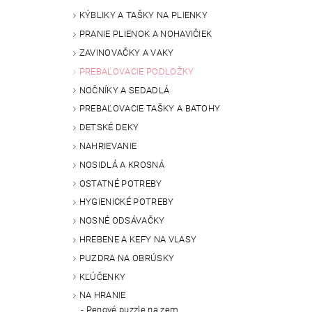
KÝBLIKY A TAŠKY NA PLIENKY
PRANIE PLIENOK A NOHAVIČIEK
ZAVINOVAČKY A VAKY
PREBAĽOVACIE PODLOŽKY
NOČNÍKY A SEDADLÁ
PREBAĽOVACIE TAŠKY A BATOHY
DETSKÉ DEKY
NAHRIEVANIE
NOSIDLÁ A KROSNÁ
OSTATNÉ POTREBY
HYGIENICKÉ POTREBY
NOSNÉ ODSÁVAČKY
HREBENE A KEFY NA VLASY
PUZDRA NA OBRÚSKY
KĽÚČENKY
NA HRANIE
Penové puzzle na zem