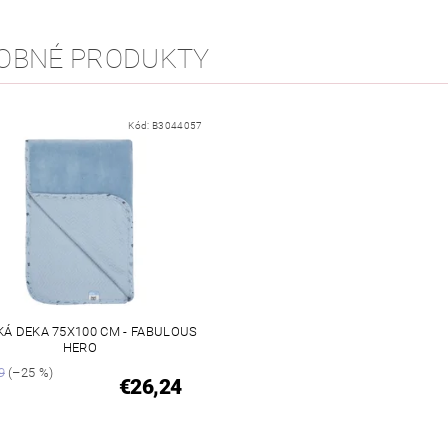
OBNÉ PRODUKTY
Kód:
B3044057
Á DEKA 75X100 CM - FABULOUS
HERO
9
(–25 %)
€26,24