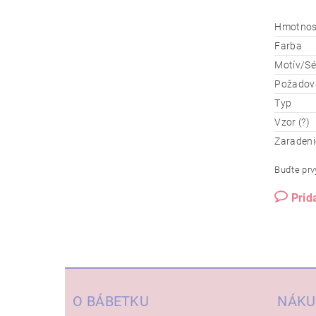
Hmotnos
Farba
Motív/Sé
Požadova
Typ
Vzor (?)
Zaradeni
Buďte prvý
Prid
O BÁBETKU
NÁKU