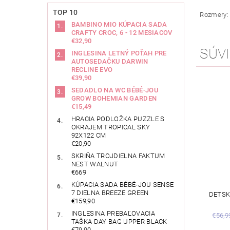
TOP 10
Rozmery: 
BAMBINO MIO KÚPACIA SADA
CRAFTY CROC, 6 - 12 MESIACOV
€32,90
SÚVI
INGLESINA LETNÝ POŤAH PRE
AUTOSEDAČKU DARWIN
RECLINE EVO
€39,90
SEDADLO NA WC BÉBÉ-JOU
GROW BOHEMIAN GARDEN
€15,49
HRACIA PODLOŽKA PUZZLE S
OKRAJEM TROPICAL SKY
92X122 CM
€20,90
SKRIŇA TROJDIELNA FAKTUM
NEST WALNUT
€669
KÚPACIA SADA BÉBÉ-JOU SENSE
7 DIELNA BREEZE GREEN
DETSK
€159,90
INGLESINA PREBAĽOVACIA
€56,9
TAŠKA DAY BAG UPPER BLACK
€79,90