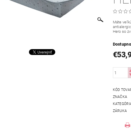
Máte veľk
antialerg
Hero so z
Dostupno
€53,
KÓD TOVA
ZNAČKA
KATEGÓRI
ZÁRUKA