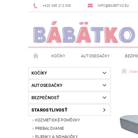
+420 548 212 335
INFO@BABETKO.EU
KOČÍKY
AUTOSEDAČKY
BEZPE
DOGSPACE
ZNAČKY
POSLEDNÁ ŠANC
Staro
KOČÍKY
AUTOSEDAČKY
NOVINKY
NEWSLETTERY
MOJA OBJED
BEZPEČNOSŤ
STAROSTLIVOSŤ
KOZMETICKÉ POMÔCKY
PREBAĽOVANIE
PLIENKY A NOHAVIČKY