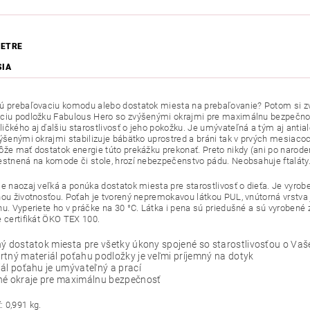
ETRE
SIA
ú prebaľovaciu komodu alebo dostatok miesta na prebaľovanie? Potom si z
ciu podložku Fabulous Hero so zvýšenými okrajmi pre maximálnu bezpečno
ičkého aj ďalšiu starostlivosť o jeho pokožku. Je umývateľná a tým aj antial
výšenými okrajmi stabilizuje bábätko uprostred a bráni tak v prvých mesiaco
ôže mať dostatok energie túto prekážku prekonať. Preto nikdy (ani po narode
estnená na komode či stole, hrozí nebezpečenstvo pádu. Neobsahuje ftalát
je naozaj veľká a ponúka dostatok miesta pre starostlivosť o dieťa. Je vyrobe
hou životnosťou. Poťah je tvorený nepremokavou látkou PUL, vnútorná vrstva 
nu. Vyperiete ho v práčke na 30 °C. Látka i pena sú priedušné a sú vyrobené 
e certifikát ÖKO TEX 100.
ý dostatok miesta pre všetky úkony spojené so starostlivosťou o Va
tný materiál poťahu podložky je veľmi príjemný na dotyk
ál poťahu je umývateľný a prací
né okraje pre maximálnu bezpečnosť
 0,991 kg.