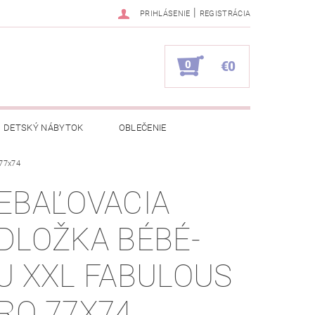
|
PRIHLÁSENIE
REGISTRÁCIA
0
€0
DETSKÝ NÁBYTOK
OBLEČENIE
 77x74
NAPÍŠTE NÁM
KONTAKTY
EBAĽOVACIA
DLOŽKA BÉBÉ-
U XXL FABULOUS
RO 77X74