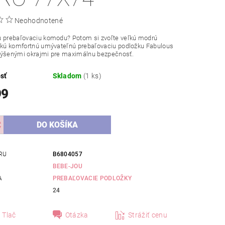
Neohodnotené
ú prebaľovaciu komodu? Potom si zvoľte veľkú modrú
ickú komfortnú umývateľnú prebaľovaciu podložku Fabulous
výšenými okrajmi pre maximálnu bezpečnosť.
sť
Skladom
(1 ks)
99
RU
B6804057
BEBE-JOU
A
PREBAĽOVACIE PODLOŽKY
24
Tlač
Otázka
Strážiť cenu