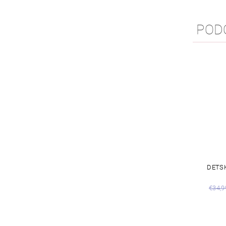
POD
DETSK
€34,9