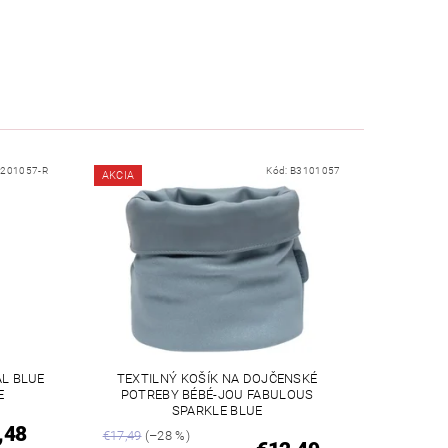
201057-R
Kód:
B3101057
AKCIA
AL BLUE
TEXTILNÝ KOŠÍK NA DOJČENSKÉ
E
POTREBY BÉBÉ-JOU FABULOUS
SPARKLE BLUE
,48
€17,49
(–28 %)