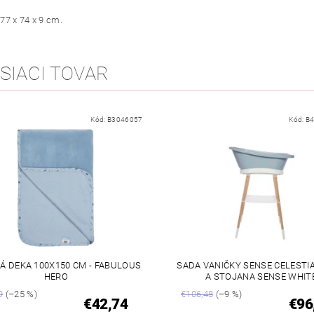
77 x 74 x 9 cm.
SIACI TOVAR
Kód:
B3046057
Kód:
B4
Á DEKA 100X150 CM - FABULOUS
SADA VANIČKY SENSE CELESTI
HERO
A STOJANA SENSE WHIT
9
(–25 %)
€106,48
(–9 %)
€42,74
€96