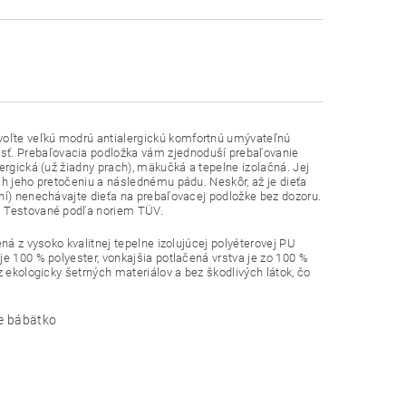
voľte veľkú modrú antialergickú komfortnú umývateľnú
sť. Prebaľovacia podložka vám zjednoduší prebaľovanie
ergická (už žiadny prach), mäkučká a tepelne izolačná. Jej
ch jeho pretočeniu a následnému pádu. Neskôr, až je dieťa
ní) nenechávajte dieťa na prebaľovacej podložke bez dozoru.
y. Testované podľa noriem TÜV.
ná z vysoko kvalitnej tepelne izolujúcej polyéterovej PU
je 100 % polyester, vonkajšia potlačená vrstva je zo 100 %
z ekologicky šetrných materiálov a bez škodlivých látok, čo
še bábätko