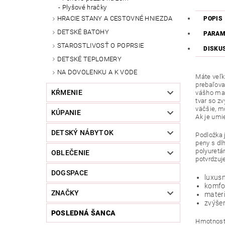
Plyšové hračky
HRACIE STANY A CESTOVNÉ HNIEZDA
POPIS
DETSKÉ BATOHY
PARAM
STAROSTLIVOSŤ O POPRSIE
DISKU
DETSKÉ TEPLOMERY
NA DOVOLENKU A K VODE
Máte veľk
prebaľova
KŔMENIE
vášho mal
tvar so z
väčšie, m
KÚPANIE
Ak je umi
DETSKÝ NÁBYTOK
Podložka 
peny s dl
polyuretá
OBLEČENIE
potvrdzuj
DOGSPACE
luxusn
komfor
ZNAČKY
materi
zvýše
POSLEDNÁ ŠANCA
Hmotnosť: