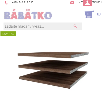
+420 548 212 335
INFO@BABETKO.EU
0
€0
NOVINKA