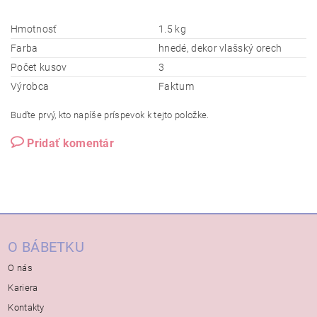
Hmotnosť
1.5 kg
Farba
hnedé, dekor vlašský orech
Počet kusov
3
Výrobca
Faktum
Buďte prvý, kto napíše príspevok k tejto položke.
Pridať komentár
O BÁBETKU
O nás
Kariera
Kontakty