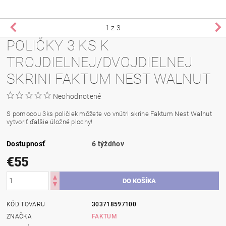
1
z 3
POLIČKY 3 KS K
TROJDIELNEJ/DVOJDIELNEJ
SKRINI FAKTUM NEST WALNUT
Neohodnotené
S pomocou 3ks poličiek môžete vo vnútri skrine Faktum Nest Walnut
vytvoriť ďalšie úložné plochy!
Dostupnosť
6 týždňov
€55
KÓD TOVARU
303718597100
ZNAČKA
FAKTUM