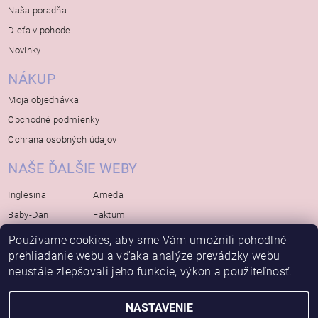
Naša poradňa
Dieťa v pohode
Novinky
NÁKUP
Moja objednávka
Obchodné podmienky
Ochrana osobných údajov
NAŠE ĎALŠIE WEBY
Inglesina
Ameda
Baby-Dan
Faktum
Rialto
Koelstra
Používame cookies, aby sme Vám umožnili pohodlné
Bébé-Jou
Bambino-Mio
prehliadanie webu a vďaka analýze prevádzky webu
neustále zlepšovali jeho funkcie, výkon a použiteľnosť.
Avova
NASTAVENIE