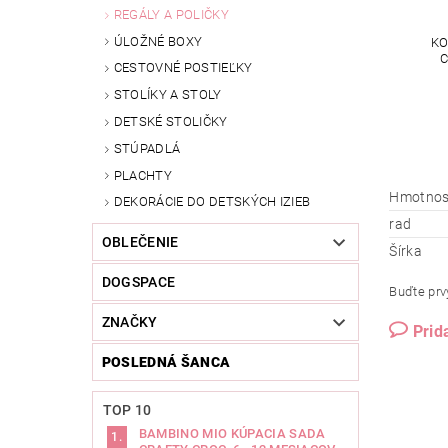
REGÁLY A POLIČKY
ÚLOŽNÉ BOXY
KO
C
CESTOVNÉ POSTIEĽKY
STOLÍKY A STOLY
DETSKÉ STOLIČKY
STÚPADLÁ
PLACHTY
Hmotnos
DEKORÁCIE DO DETSKÝCH IZIEB
rad
OBLEČENIE
Šírka
DOGSPACE
Buďte prvý
ZNAČKY
Prid
POSLEDNÁ ŠANCA
TOP 10
BAMBINO MIO KÚPACIA SADA