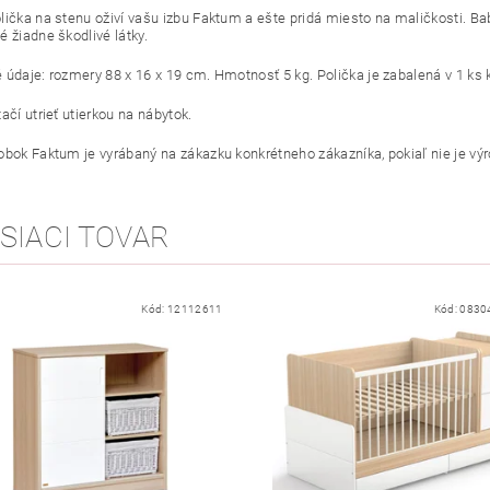
lička na stenu oživí vašu izbu Faktum a ešte pridá miesto na maličkosti. Bab
é žiadne škodlivé látky.
 údaje: rozmery 88 x 16 x 19 cm. Hmotnosť 5 kg. Polička je zabalená v 1 ks 
ačí utrieť utierkou na nábytok.
obok Faktum je vyrábaný na zákazku konkrétneho zákazníka, pokiaľ nie je výr
SIACI TOVAR
Kód:
12112611
Kód:
0830