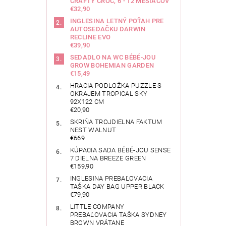
CRAFTY CROC, 6 - 12 MESIACOV
€32,90
INGLESINA LETNÝ POŤAH PRE
AUTOSEDAČKU DARWIN
RECLINE EVO
€39,90
SEDADLO NA WC BÉBÉ-JOU
GROW BOHEMIAN GARDEN
€15,49
HRACIA PODLOŽKA PUZZLE S
OKRAJEM TROPICAL SKY
92X122 CM
€20,90
SKRIŇA TROJDIELNA FAKTUM
NEST WALNUT
€669
KÚPACIA SADA BÉBÉ-JOU SENSE
7 DIELNA BREEZE GREEN
€159,90
INGLESINA PREBAĽOVACIA
TAŠKA DAY BAG UPPER BLACK
€79,90
LITTLE COMPANY
PREBAĽOVACIA TAŠKA SYDNEY
BROWN VRÁTANE