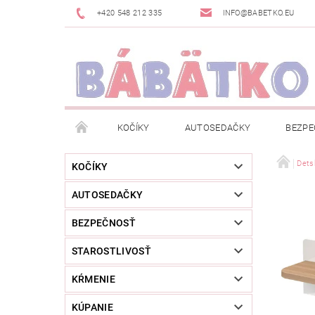
+420 548 212 335
INFO@BABETKO.EU
KOČÍKY
AUTOSEDAČKY
BEZPE
DOGSPACE
ZNAČKY
POSLEDNÁ ŠANC
Dets
KOČÍKY
AUTOSEDAČKY
NOVINKY
NEWSLETTERY
MOJA OBJED
BEZPEČNOSŤ
STAROSTLIVOSŤ
KŔMENIE
KÚPANIE