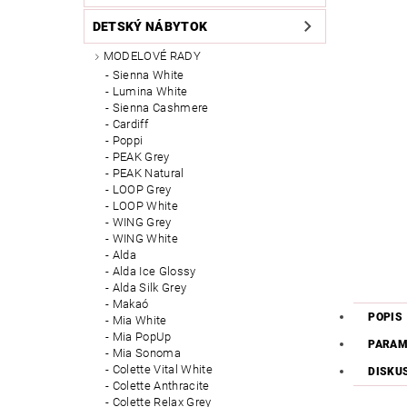
DETSKÝ NÁBYTOK
MODELOVÉ RADY
Sienna White
Lumina White
Sienna Cashmere
Cardiff
Poppi
PEAK Grey
PEAK Natural
LOOP Grey
LOOP White
WING Grey
WING White
Alda
Alda Ice Glossy
Alda Silk Grey
Makaó
POPIS
Mia White
Mia PopUp
PARAM
Mia Sonoma
Colette Vital White
DISKU
Colette Anthracite
Colette Relax Grey