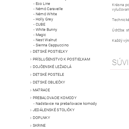
Eco Line
Krásna po
Némó Caravelle
vylučovan
Némó White
Holly Grey
Technické
CUBE
White Bunny
Údržba: st
Magic
Nest Walnut
Každý výr
Sienna Cappuccino
DETSKÉ POSTIEĽKY
PRÍSLUŠENSTVO K POSTIEĽKAM
SÚVI
DOJČENSKÉ LEŽADLÁ
DETSKÉ POSTELE
DETSKÉ OBLIEČKY
MATRACE
PREBAĽOVACIE KOMODY
Nadstavce na prebaľovacie komody
JEDÁLENSKÉ STOLIČKY
DOPLNKY
SKRINE