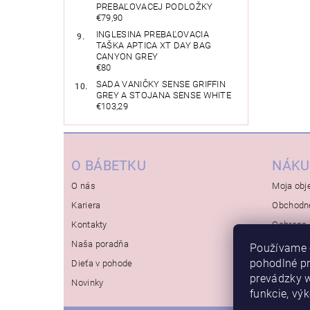
PREBAĽOVACEJ PODLOŽKY
€79,90
INGLESINA PREBAĽOVACIA
TAŠKA APTICA XT DAY BAG
CANYON GREY
€80
SADA VANIČKY SENSE GRIFFIN
GREY A STOJANA SENSE WHITE
€103,29
O BÁBETKU
NÁKU
O nás
Moja obj
Kariera
Obchodn
Kontakty
Ochrana 
Naša poradňa
Používame 
pohodlné p
Dieťa v pohode
prevádzky w
Novinky
funkcie, vý