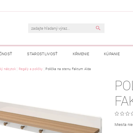
ČNOSŤ
STAROSTLIVOSŤ
KŔMENIE
KÚPANIE
A
ký nábytok
OBCHODNÉ PODMIENKY
Regály a poličky
Polička na stenu Faktum Alda
OCHRANA OSOBNÝCH ÚDAJOV
PO
NÁVKA
FA
Miesta nie