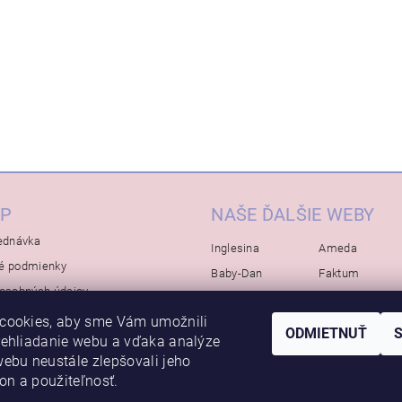
P
NAŠE ĎALŠIE WEBY
ednávka
Inglesina
Ameda
é podmienky
Baby-Dan
Faktum
osobných údajov
Rialto
Koelstra
cookies, aby sme Vám umožnili
Bébé-Jou
Bambino-Mio
ODMIETNUŤ
rehliadanie webu a vďaka analýze
Avova
ebu neustále zlepšovali jeho
kon a použiteľnosť.