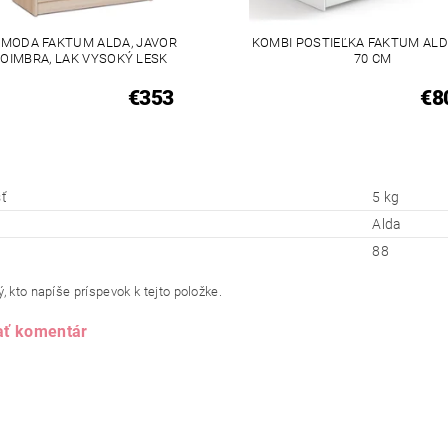
MODA FAKTUM ALDA, JAVOR
KOMBI POSTIEĽKA FAKTUM ALD
OIMBRA, LAK VYSOKÝ LESK
70 CM
€353
€8
ť
5 kg
Alda
88
, kto napíše príspevok k tejto položke.
ať komentár