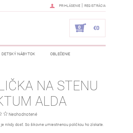
|
PRIHLÁSENIE
REGISTRÁCIA
0
€0
DETSKÝ NÁBYTOK
OBLEČENIE
NAPÍŠTE NÁM
KONTAKTY
LIČKA NA STENU
KTUM ALDA
Neohodnotené
 je nikdy dosť. So šikovne umiestnenou poličkou ho získate.