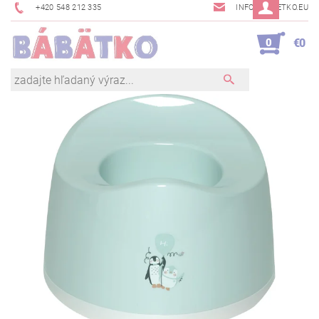
+420 548 212 335
INFO@BABETKO.EU
0
€0