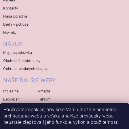
Kariera
Kontakty
Naša poradňa
Dieťa v pohode
Novinky
NÁKUP
Moja objednávka
Obchodné podmienky
Ochrana osobných údajov
NAŠE ĎALŠIE WEBY
Inglesina
Ameda
Baby-Dan
Faktum
Rialto
Koelstra
Používame cookies, aby sme Vám umožnili pohodlné
Bébé-Jou
prehliadanie webu a vďaka analýze prevádzky webu
Bambino-Mio
neustále zlepšovali jeho funkcie, výkon a použiteľnosť.
Avova