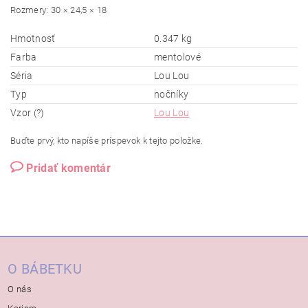
Rozmery: 30 × 24,5 × 18
Hmotnosť
0.347 kg
Farba
mentolové
Séria
Lou Lou
Typ
nočníky
Vzor (?)
Lou Lou
Buďte prvý, kto napíše príspevok k tejto položke.
Pridať komentár
O BÁBETKU
O nás