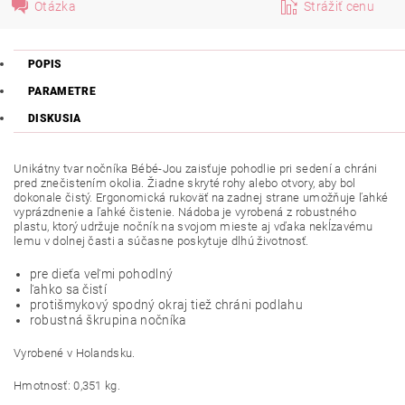
Otázka
Strážiť cenu
POPIS
PARAMETRE
DISKUSIA
Unikátny tvar nočníka Bébé-Jou zaisťuje pohodlie pri sedení a chráni
pred znečistením okolia. Žiadne skryté rohy alebo otvory, aby bol
dokonale čistý. Ergonomická rukoväť na zadnej strane umožňuje ľahké
vyprázdnenie a ľahké čistenie. Nádoba je vyrobená z robustného
plastu, ktorý udržuje nočník na svojom mieste aj vďaka nekĺzavému
lemu v dolnej časti a súčasne poskytuje dlhú životnosť.
pre dieťa veľmi pohodlný
ľahko sa čistí
protišmykový spodný okraj tiež chráni podlahu
robustná škrupina nočníka
Vyrobené v Holandsku.
Hmotnosť: 0,351 kg.