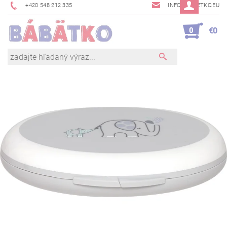
+420 548 212 335
INFO@BABETKO.EU
0
€0