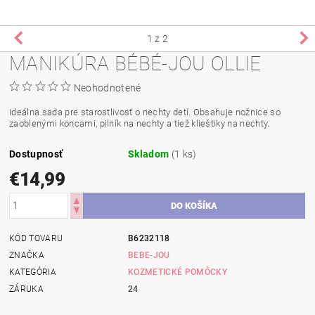
1
z 2
MANIKÚRA BÉBÉ-JOU OLLIE
Neohodnotené
Ideálna sada pre starostlivosť o nechty detí. Obsahuje nožnice so
zaoblenými koncami, pilník na nechty a tiež klieštiky na nechty.
Dostupnosť
Skladom
(1 ks)
€14,99
KÓD TOVARU
B6232118
ZNAČKA
BEBE-JOU
KATEGÓRIA
KOZMETICKÉ POMÔCKY
ZÁRUKA
24