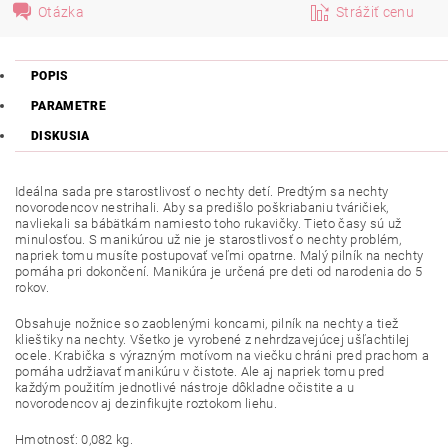
Otázka
Strážiť cenu
POPIS
PARAMETRE
DISKUSIA
Ideálna sada pre starostlivosť o nechty detí. Predtým sa nechty
novorodencov nestrihali. Aby sa predišlo poškriabaniu tváričiek,
navliekali sa bábätkám namiesto toho rukavičky. Tieto časy sú už
minulosťou. S manikúrou už nie je starostlivosť o nechty problém,
napriek tomu musíte postupovať veľmi opatrne. Malý pilník na nechty
pomáha pri dokončení. Manikúra je určená pre deti od narodenia do 5
rokov.
Obsahuje nožnice so zaoblenými koncami, pilník na nechty a tiež
klieštiky na nechty. Všetko je vyrobené z nehrdzavejúcej ušľachtilej
ocele. Krabička s výrazným motívom na viečku chráni pred prachom a
pomáha udržiavať manikúru v čistote. Ale aj napriek tomu pred
každým použitím jednotlivé nástroje dôkladne očistite a u
novorodencov aj dezinfikujte roztokom liehu.
Hmotnosť: 0,082 kg.