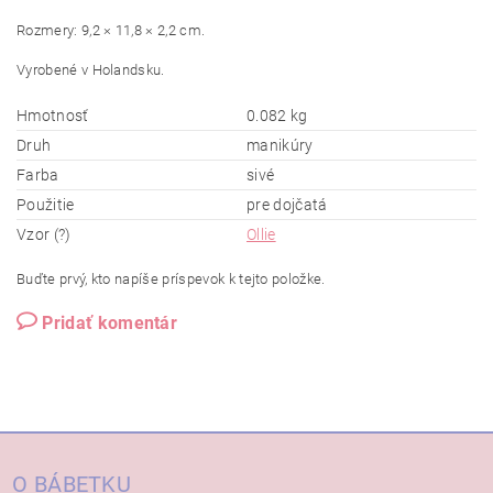
Rozmery: 9,2 × 11,8 × 2,2 cm.
Vyrobené v Holandsku.
Hmotnosť
0.082 kg
Druh
manikúry
Farba
sivé
Použitie
pre dojčatá
Vzor (?)
Ollie
Buďte prvý, kto napíše príspevok k tejto položke.
Pridať komentár
O BÁBETKU