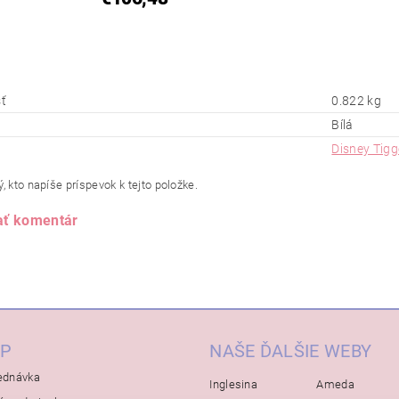
ť
0.822 kg
Bílá
Disney Tigg
, kto napíše príspevok k tejto položke.
ať komentár
P
NAŠE ĎALŠIE WEBY
ednávka
Inglesina
Ameda