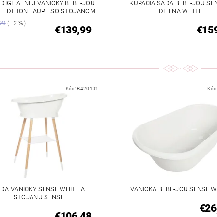
 DIGITÁLNEJ VANIČKY BÉBÉ-JOU
KÚPACIA SADA BÉBÉ-JOU SE
E EDITION TAUPE SO STOJANOM
DIELNA WHITE
99
(–2 %)
€139,99
€15
Kód:
B420101
Kód
DA VANIČKY SENSE WHITE A
VANIČKA BÉBÉ-JOU SENSE W
STOJANU SENSE
€26
€106,48