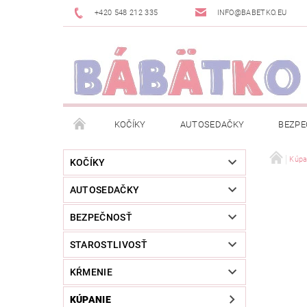
+420 548 212 335
INFO@BABETKO.EU
KOČÍKY
AUTOSEDAČKY
BEZPE
DOGSPACE
ZNAČKY
POSLEDNÁ ŠANC
Kúpa
KOČÍKY
AUTOSEDAČKY
NOVINKY
NEWSLETTERY
MOJA OBJED
BEZPEČNOSŤ
STAROSTLIVOSŤ
KŔMENIE
KÚPANIE