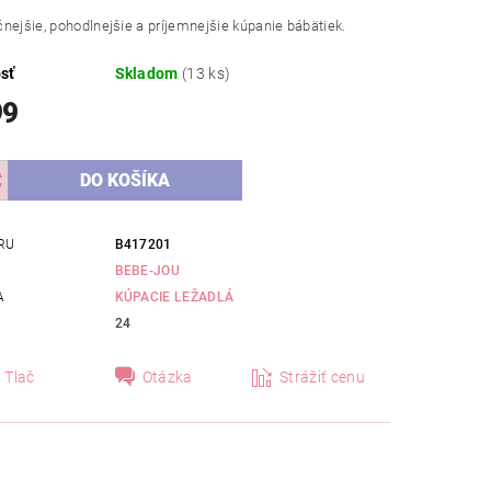
nejšie, pohodlnejšie a príjemnejšie kúpanie bábätiek.
sť
Skladom
(13 ks)
99
RU
B417201
BEBE-JOU
A
KÚPACIE LEŽADLÁ
24
Tlač
Otázka
Strážiť cenu