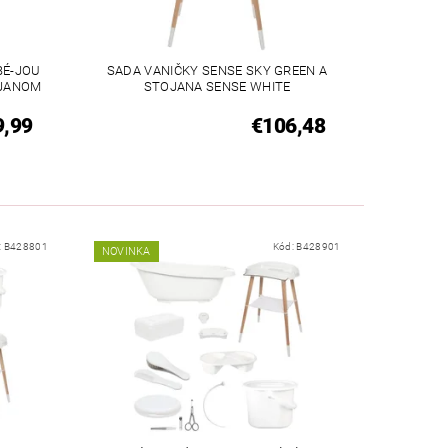
BÉ-JOU
SADA VANIČKY SENSE SKY GREEN A
OJANOM
STOJANA SENSE WHITE
9,99
€106,48
:
B428801
Kód:
B428901
NOVINKA