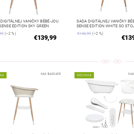
 DIGITÁLNEJ VANIČKY BÉBÉ-JOU
SADA DIGITÁLNEJ VANIČKY BÉ
SENSE EDITION SKY GREEN
SENSE EDITION WHITE SO ST
99
(–2 %)
€142,99
(–2 %)
€139,99
€13
Kód:
B420405
Kód
KA
NOVINKA