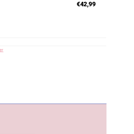
€42,99
er