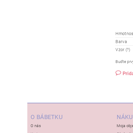
Hmotnos
Barva
Vzor (?)
Buďte prvý
Prid
O BÁBETKU
NÁKU
O nás
Moja obj