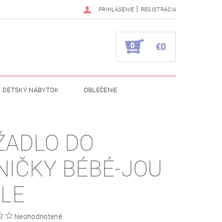
|
PRIHLÁSENIE
REGISTRÁCIA
0
€0
DETSKÝ NÁBYTOK
OBLEČENIE
NAPÍŠTE NÁM
KONTAKTY
ŽADLO DO
NIČKY BÉBÉ-JOU
ELE
Neohodnotené