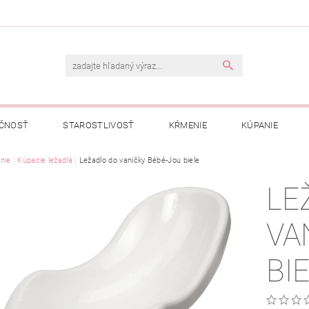
ČNOSŤ
STAROSTLIVOSŤ
KŔMENIE
KÚPANIE
A
nie
Kúpacie ležadlá
OBCHODNÉ PODMIENKY
Ležadlo do vaničky Bébé-Jou biele
OCHRANA OSOBNÝCH ÚDAJOV
LE
NÁVKA
VA
BI