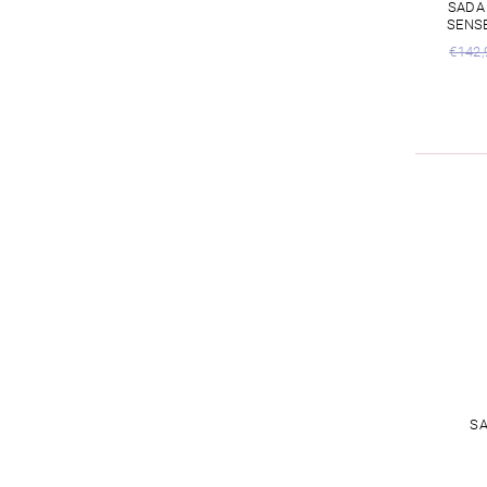
SADA
SENS
€142,
SA