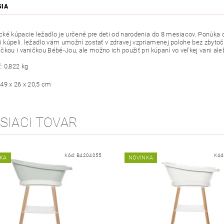
SIA
ké kúpacie ležadlo je určené pre deti od narodenia do 8 mesiacov. Ponúka 
ri kúpeli. ležadlo vám umožní zostať v zdravej vzpriamenej polohe bez zbytoč
čkou i vaničkou Bébé-Jou, ale možno ich použiť pri kúpaní vo veľkej vani a
 0,822 kg
49 x 26 x 20,5 cm
SIACI TOVAR
Kód:
B4204055
Kód
KA
NOVINKA