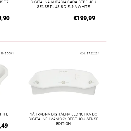
NSE 7
DIGITÁLNA KÚPACIA SADA BÉBÉ-JOU
SENSE PLUS 8 DIELNA WHITE
9,90
€199,99
:
B420001
Kód:
B722224
HITE
NÁHRADNÁ DIGITÁLNA JEDNOTKA DO
DIGITÁLNEJ VANIČKY BÉBÉ-JOU SENSE
EDITION
,49