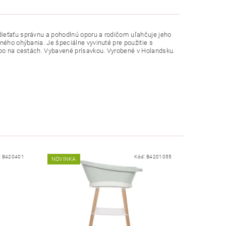
dieťaťu správnu a pohodlnú oporu a rodičom uľahčuje jeho
ného ohýbania. Je špeciálne vyvinuté pre použitie s
lebo na cestách. Vybavené prísavkou. Vyrobené v Holandsku.
:
B420401
Kód:
B4201055
NOVINKA