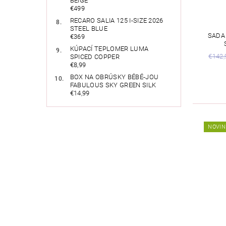
BEIGE
€499
RECARO SALIA 125 I-SIZE 2026
STEEL BLUE
SADA
€369
KÚPACÍ TEPLOMER LUMA
€142,
SPICED COPPER
€8,99
BOX NA OBRÚSKY BÉBÉ-JOU
FABULOUS SKY GREEN SILK
€14,99
NOVIN