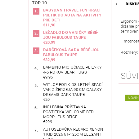
TOP 10
DISKU
BABYDAN TRAVEL FUN HRACÍ
PULTÍK DO AUTA NA AKTIVITY
PRE DETI
Ergonomic
€11,90
držanie p
termovani
LEŽADLO DO VANIČKY BÉBÉ-
JOU FABULOUS TAUPE
Hmotnosť:
€20,99
DARČEKOVÁ SADA BÉBÉ-JOU
Rozmery: 
FABULOUS TAUPE
€32,99
BAMBINO MIO UČIACE PLIENKY
4-5 ROKOV BEAR HUGS
SÚVI
€9,95
WITLOF FOR KIDS LETNÝ SPACÍ
VAK Z ŽERZEJA 90 CM GALAXY
DREAMS DARK TAUPE
NOVIN
€20
INGLESINA PRÍSTAVNÁ
POSTIEĽKA WELCOME BED
MORPHEUS BEIGE
€299
AUTOSEDAČKA RECARO XENON
1 KID 2026 61-125CM ELEGANT