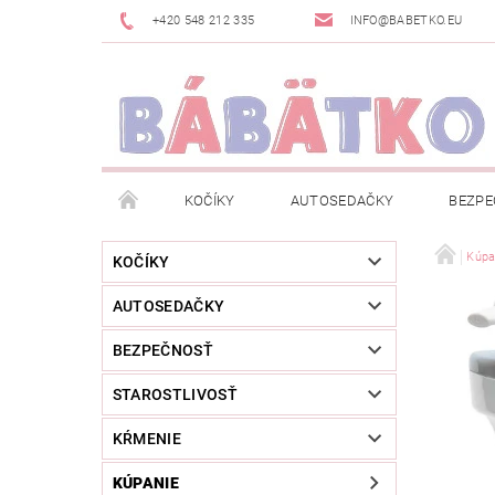
+420 548 212 335
INFO@BABETKO.EU
KOČÍKY
AUTOSEDAČKY
BEZPE
DOGSPACE
ZNAČKY
POSLEDNÁ ŠANC
Kúpa
KOČÍKY
AUTOSEDAČKY
NOVINKY
NEWSLETTERY
MOJA OBJED
BEZPEČNOSŤ
STAROSTLIVOSŤ
KŔMENIE
KÚPANIE