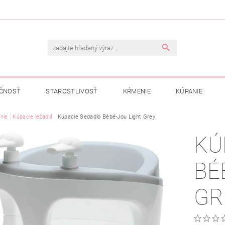
ČNOSŤ
STAROSTLIVOSŤ
KŔMENIE
KÚPANIE
A
nie
Kúpacie ležadlá
OBCHODNÉ PODMIENKY
Kúpacie Sedadlo Bébé-Jou Light Grey
OCHRANA OSOBNÝCH ÚDAJOV
KÚ
NÁVKA
BÉ
GR