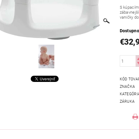
S kúpacím
zábavnejší
vaničky do
Dostupno
€32,
KÓD TOVA
ZNAČKA
KATEGÓRI
ZÁRUKA