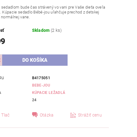
 sedadlom bude čas strávený vo vani pre Vaše dieťa oveľa
. Kúpacie sedadlo Bébé-jou uľahčuje prechod z detskej
 normálnej vane.
sť
Skladom
(2 ks)
99
RU
B4175051
BEBE-JOU
A
KÚPACIE LEŽADLÁ
24
Tlač
Otázka
Strážiť cenu