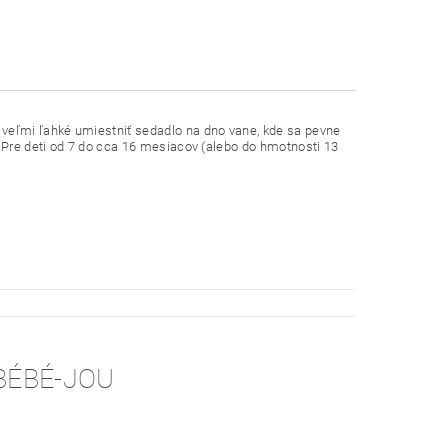
 veľmi ľahké umiestniť sedadlo na dno vane, kde sa pevne
! Pre deti od 7 do cca 16 mesiacov (alebo do hmotnosti 13
BÉBÉ-JOU