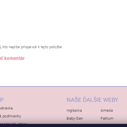
, kto napíše príspevok k tejto položke.
ať komentár
P
NAŠE ĎALŠIE WEBY
ednávka
Inglesina
Ameda
é podmienky
Baby-Dan
Faktum
osobných údajov
Rialto
Koelstra