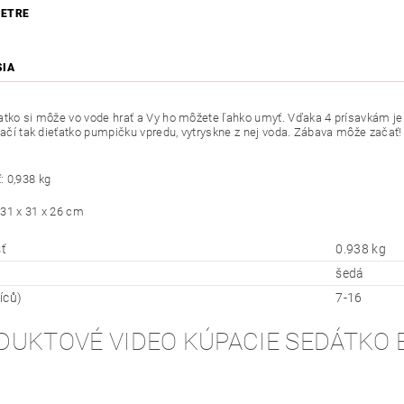
ETRE
SIA
atko si môže vo vode hrať a Vy ho môžete ľahko umyť. Vďaka 4 prísavkám je
tlačí tak dieťatko pumpičku vpredu, vytryskne z nej voda. Zábava môže začať
 0,938 kg
31 x 31 x 26 cm
ť
0.938 kg
šedá
íců)
7-16
DUKTOVÉ VIDEO KÚPACIE SEDÁTKO 