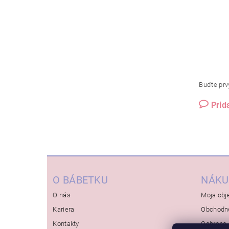
Buďte prvý
Prid
O BÁBETKU
NÁKU
O nás
Moja obj
Kariera
Obchodn
Kontakty
Ochrana 