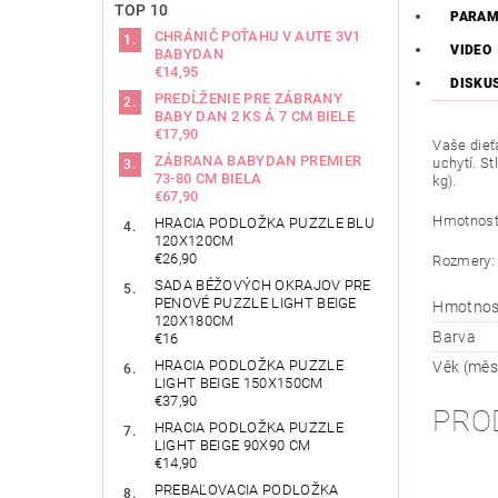
TOP 10
PARAM
CHRÁNIČ POŤAHU V AUTE 3V1
VIDEO
BABYDAN
€14,95
DISKU
PREDĹŽENIE PRE ZÁBRANY
BABY DAN 2 KS Á 7 CM BIELE
€17,90
Vaše dieť
ZÁBRANA BABYDAN PREMIER
uchytí. S
73-80 CM BIELA
kg).
€67,90
Hmotnosť:
HRACIA PODLOŽKA PUZZLE BLU
120X120CM
€26,90
Rozmery: 
SADA BÉŽOVÝCH OKRAJOV PRE
PENOVÉ PUZZLE LIGHT BEIGE
Hmotnos
120X180CM
Barva
€16
HRACIA PODLOŽKA PUZZLE
Věk (měs
LIGHT BEIGE 150X150CM
€37,90
PRO
HRACIA PODLOŽKA PUZZLE
LIGHT BEIGE 90X90 CM
€14,90
PREBAĽOVACIA PODLOŽKA