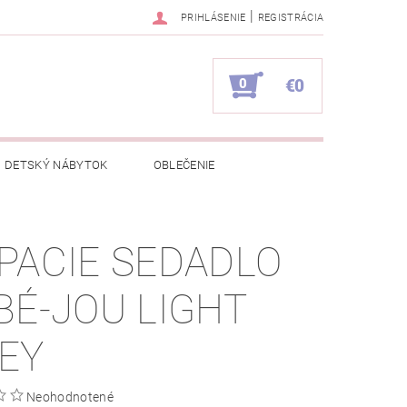
|
PRIHLÁSENIE
REGISTRÁCIA
0
€0
DETSKÝ NÁBYTOK
OBLEČENIE
NAPÍŠTE NÁM
KONTAKTY
PACIE SEDADLO
BÉ-JOU LIGHT
EY
Neohodnotené