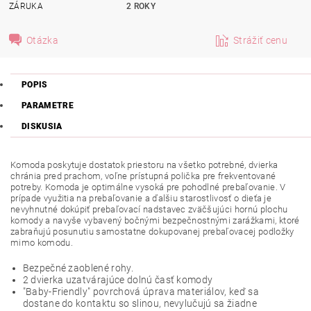
ZÁRUKA
2 ROKY
Otázka
Strážiť cenu
POPIS
PARAMETRE
DISKUSIA
Komoda poskytuje dostatok priestoru na všetko potrebné, dvierka
chránia pred prachom, voľne prístupná polička pre frekventované
potreby. Komoda je optimálne vysoká pre pohodlné prebaľovanie. V
prípade využitia na prebaľovanie a ďalšiu starostlivosť o dieťa je
nevyhnutné dokúpiť prebaľovací nadstavec zväčšujúci hornú plochu
komody a navyše vybavený bočnými bezpečnostnými zarážkami, ktoré
zabraňujú posunutiu samostatne dokupovanej prebaľovacej podložky
mimo komodu.
Bezpečné zaoblené rohy.
2 dvierka uzatvárajúce dolnú časť komody
"Baby-Friendly" povrchová úprava materiálov, keď sa
dostane do kontaktu so slinou, nevylučujú sa žiadne