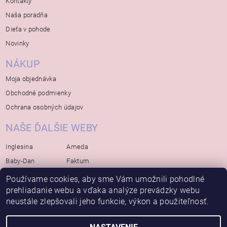
Kontakty
Naša poradňa
Dieťa v pohode
Novinky
NÁKUP
Moja objednávka
Obchodné podmienky
Ochrana osobných údajov
NAŠE ĎALŠIE WEBY
Inglesina
Ameda
Baby-Dan
Faktum
Rialto
Koelstra
Používame cookies, aby sme Vám umožnili pohodlné
prehliadanie webu a vďaka analýze prevádzky webu
Bébé-Jou
Bambino-Mio
neustále zlepšovali jeho funkcie, výkon a použiteľnosť.
Avova