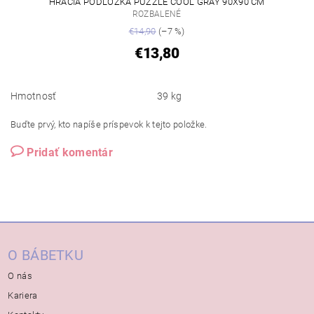
HRACIA PODLOŽKA PUZZLE COOL GRAY 90X90 CM
ROZBALENÉ
€14,90
(–7 %)
€13,80
Hmotnosť
39 kg
Buďte prvý, kto napíše príspevok k tejto položke.
Pridať komentár
O BÁBETKU
O nás
Kariera