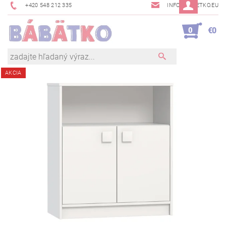
+420 548 212 335
INFO@BABETKO.EU
0
€0
AKCIA