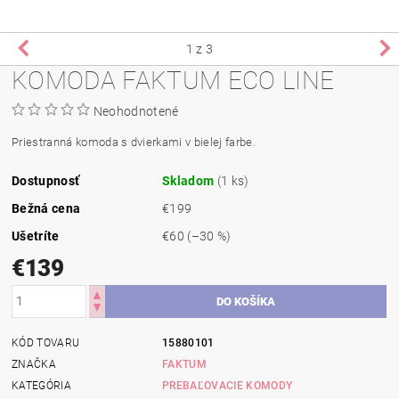
1
z 3
KOMODA FAKTUM ECO LINE
Neohodnotené
Priestranná komoda s dvierkami v bielej farbe.
Dostupnosť
Skladom
(1 ks)
Bežná cena
€199
Ušetríte
€60
(–30 %)
€139
KÓD TOVARU
15880101
ZNAČKA
FAKTUM
KATEGÓRIA
PREBAĽOVACIE KOMODY