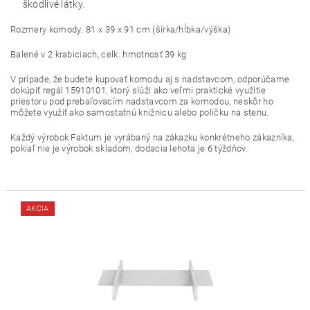
škodlivé látky.
Rozmery komody: 81 x 39 x 91 cm (šírka/hĺbka/výška)
Balené v 2 krabiciach, celk. hmotnosť 39 kg
V prípade, že budete kupovať komodu aj s nadstavcom, odporúčame
dokúpiť regál 15910101, ktorý slúži ako veľmi praktické využitie
priestoru pod prebaľovacím nadstavcom za komodou, neskôr ho
môžete využiť ako samostatnú knižnicu alebo poličku na stenu.
Každý výrobok Faktum je vyrábaný na zákazku konkrétneho zákazníka,
pokiaľ nie je výrobok skladom, dodacia lehota je 6 týždňov.
AKCIA