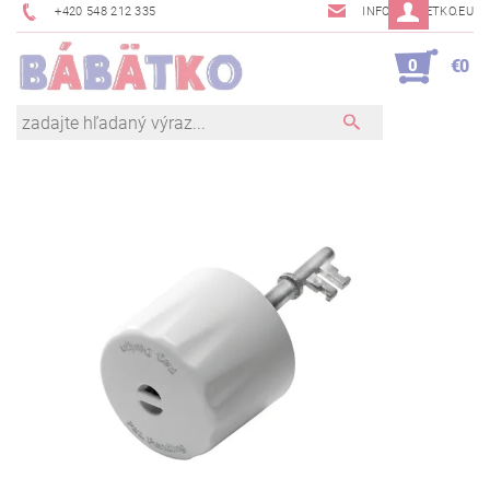
+420 548 212 335
INFO@BABETKO.EU
0
€0