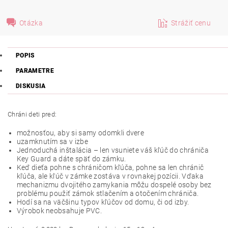
Otázka
Strážiť cenu
POPIS
PARAMETRE
DISKUSIA
Chráni deti pred:
možnosťou, aby si samy odomkli dvere
uzamknutím sa v izbe
Jednoduchá inštalácia – len vsuniete váš kľúč do chrániča
Key Guard a dáte späť do zámku.
Keď dieťa pohne s chráničom kľúča, pohne sa len chránič
kľúča, ale kľúč v zámke zostáva v rovnakej pozícii. Vďaka
mechanizmu dvojitého zamykania môžu dospelé osoby bez
problému použiť zámok stlačením a otočením chrániča.
Hodí sa na väčšinu typov kľúčov od domu, či od izby.
Výrobok neobsahuje PVC.