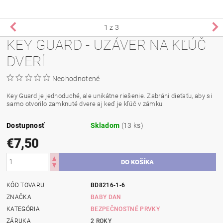
1
z 3
KEY GUARD - UZÁVER NA KĽÚČ
DVERÍ
Neohodnotené
Key Guard je jednoduché, ale unikátne riešenie. Zabráni dieťaťu, aby si
samo otvorilo zamknuté dvere aj keď je kľúč v zámku.
Dostupnosť
Skladom
(13 ks)
€7,50
KÓD TOVARU
BD8216-1-6
ZNAČKA
BABY DAN
KATEGÓRIA
BEZPEČNOSTNÉ PRVKY
ZÁRUKA
2 ROKY