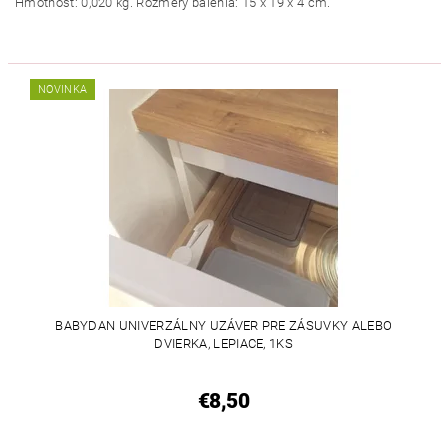
Hmotnosť: 0,020 kg. Rozmery balenia: 15 x 19 x 4 cm.
NOVINKA
BABYDAN UNIVERZÁLNY UZÁVER PRE ZÁSUVKY ALEBO
DVIERKA, LEPIACE, 1KS
€8,50