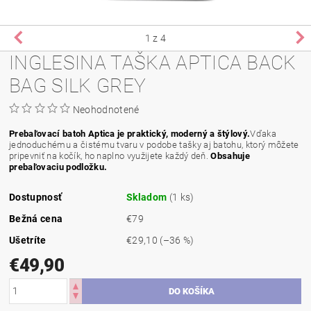
1
z 4
INGLESINA TAŠKA APTICA BACK
BAG SILK GREY
Neohodnotené
Prebaľovací batoh Aptica je praktický, moderný a štýlový.
Vďaka
jednoduchému a čistému tvaru v podobe tašky aj batohu, ktorý môžete
pripevniť na kočík, ho naplno využijete každý deň.
Obsahuje
prebaľovaciu podložku.
Dostupnosť
Skladom
(1 ks)
Bežná cena
€79
Ušetríte
€29,10
(–36 %)
€49,90