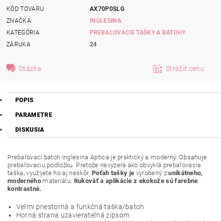
KÓD TOVARU
AX70P0SLG
ZNAČKA
INGLESINA
KATEGÓRIA
PREBAĽOVACIE TAŠKY A BATOHY
ZÁRUKA
24
Otázka
Strážiť cenu
POPIS
PARAMETRE
DISKUSIA
Prebaľovací batoh Inglesina Aptica je praktický a moderný. Obsahuje
prebaľovaciu podložku. Pretože nevyzerá ako obvyklá prebaľovacia
taška, využijete ho aj neskôr.
Poťah tašky je
vyrobený z
unikátneho,
moderného
materiálu.
Rukoväť a aplikácie z ekokože sú farebne
kontrastné.
Veľmi priestorná a funkčná taška/batoh
Horná strana uzavierateľná zipsom