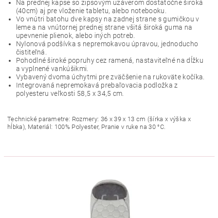
Na prednej kapse so zipsovým uzáverom dostatočne široká
(40cm) aj pre vloženie tabletu, alebo notebooku.
Vo vnútri batohu dve kapsy na zadnej strane s gumičkou v
leme a na vnútornej prednej strane všitá široká guma na
upevnenie plienok, alebo iných potreb.
Nylonová podšívka s nepremokavou úpravou, jednoducho
čistiteľná.
Pohodlné široké popruhy cez ramená, nastaviteľné na dĺžku
a vyplnené vankúšikmi.
Vybavený dvoma úchytmi pre zväčšenie na rukoväte kočíka.
Integrovaná nepremokavá prebaľovacia podložka z
polyesteru veľkosti 58,5 x 34,5 cm.
Technické parametre: Rozmery: 36 x 39 x 13 cm (šírka x výška x
hĺbka), Materiál: 100% Polyester, Pranie v ruke na 30 °C.