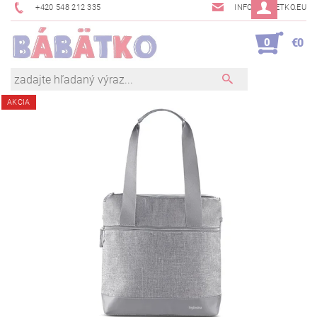
+420 548 212 335
INFO@BABETKO.EU
0
€0
AKCIA