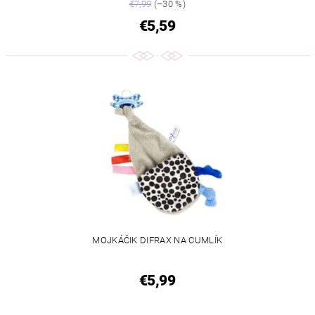
€7,99
(–30 %)
€5,59
MOJKÁČIK DIFRAX NA CUMLÍK
€5,99