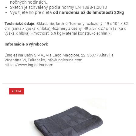
nočných hodinách.
Sketch je schválený podľa normy EN 1888-1:2018
Využijete ho pre dieťa
od narodenia až do hmotnosti 22kg
Technické údaje:
Skladanie: knižné Rozmery rozložený: 49 x 104 x 82
cm (šírka x výška x hĺbka) Rozmery zložený: 49 x 57 x 27 cm (šírka x
výška x hĺbka) Hmotnosť: 6.9 kg Materiál konštrukcie: hliník
Informácie o výrobcovi
:
L'Inglesina Baby S.P.A., Via Lago Maggiore, 22, 36077 Altavilla
Vicentina VI, Taliansko, info@inglesina.com
https://www.inglesina.com
AKCIA