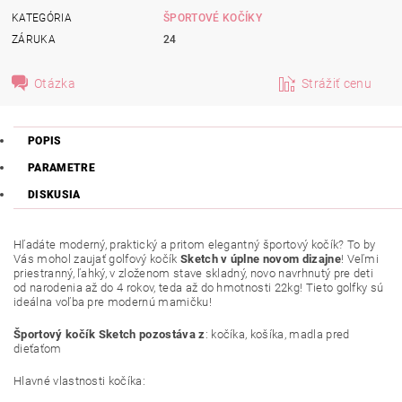
KATEGÓRIA
ŠPORTOVÉ KOČÍKY
ZÁRUKA
24
Otázka
Strážiť cenu
POPIS
PARAMETRE
DISKUSIA
Hľadáte moderný, praktický a pritom elegantný športový kočík? To by
Vás mohol zaujať golfový kočík
Sketch v úplne novom dizajne
! Veľmi
priestranný, ľahký, v zloženom stave skladný, novo navrhnutý pre deti
od narodenia až do 4 rokov, teda až do hmotnosti 22kg! Tieto golfky sú
ideálna voľba pre modernú mamičku!
Športový kočík Sketch pozostáva z
: kočíka, košíka, madla pred
dieťaťom
Hlavné vlastnosti kočíka: