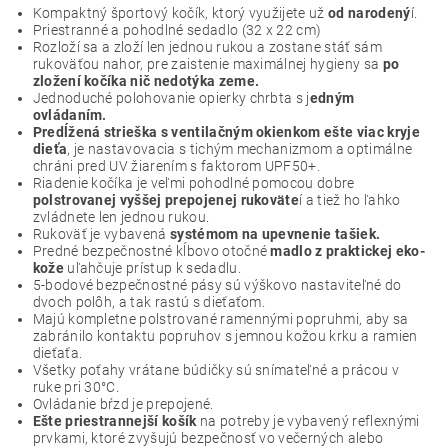
Kompaktný športový kočík, ktorý využijete už
od narodený
í.
Priestranné a pohodlné sedadlo (32 x 22 cm)
Rozloží sa a zloží len jednou rukou a zostane stáť sám
rukoväťou nahor, pre zaistenie maximálnej hygieny sa
po
zložení kočíka nič nedotýka zeme.
Jednoduché polohovanie opierky chrbta s j
edným
ovládaním.
Predĺžená strieška s ventilačným okienkom ešte viac kryje
dieťa
, je nastavovacia s tichým mechanizmom a optimálne
chráni pred UV žiarením s faktorom UPF50+.
Riadenie kočíka je veľmi pohodlné pomocou dobre
polstrovanej vyššej prepojenej rukoväte
í a tiež ho ľahko
zvládnete len jednou rukou.
Rukoväť je vybavená
systémom na upevnenie tašiek.
Predné bezpečnostné kĺbovo otočné
madlo z praktickej eko-
kože
uľahčuje prístup k sedadlu.
5-bodové bezpečnostné pásy sú výškovo nastaviteľné do
dvoch polôh, a tak rastú s dieťaťom.
Majú kompletne polstrované ramennými popruhmi, aby sa
zabránilo kontaktu popruhov s jemnou kožou krku a ramien
dieťaťa.
Všetky poťahy vrátane búdičky sú snímateľné a prácou v
ruke pri 30°C.
Ovládanie bŕzd je prepojené.
Ešte priestrannejší košík
na potreby je vybavený reflexnými
prvkami, ktoré zvyšujú bezpečnosť vo večerných alebo