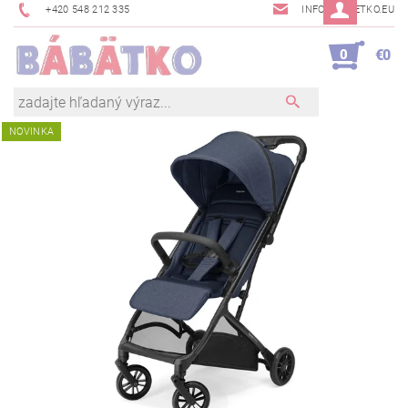
+420 548 212 335
INFO@BABETKO.EU
0
€0
NOVINKA