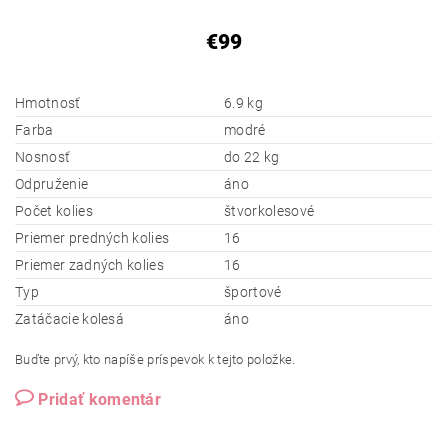
€99
Hmotnosť
6.9 kg
Farba
modré
Nosnosť
do 22 kg
Odpruženie
áno
Počet kolies
štvorkolesové
Priemer predných kolies
16
Priemer zadných kolies
16
Typ
športové
Zatáčacie kolesá
áno
Buďte prvý, kto napíše príspevok k tejto položke.
Pridať komentár