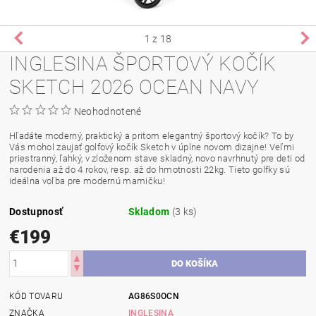
1
z 18
INGLESINA ŠPORTOVÝ KOČÍK
SKETCH 2026 OCEAN NAVY
Neohodnotené
Hľadáte moderný, praktický a pritom elegantný športový kočík? To by
Vás mohol zaujať golfový kočík Sketch v úplne novom dizajne! Veľmi
priestranný, ľahký, v zloženom stave skladný, novo navrhnutý pre deti od
narodenia až do 4 rokov, resp. až do hmotnosti 22kg. Tieto golfky sú
ideálna voľba pre modernú mamičku!
Dostupnosť
Skladom
(3 ks)
€199
KÓD TOVARU
AG86S0OCN
ZNAČKA
INGLESINA