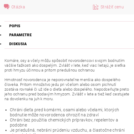
Otázka
Strážiť cenu
POPIS
PARAMETRE
DISKUSIA
Komáre, osy a včely môžu spôsobiť novorodencovi svojim bodnutím
väčšie ťažkosti ako dospelým. Zvlášť v lete, keď viac lietajú, je sieťka
proti hmyzu účinnou a pritom priedušnou ochranou
Hmotnosť novorodenca je neporovnateľne menšia ako dospelého
človeka. Pritom množstvo jedu pri včeľom alebo osom pichnutí
zostáva rovnaké či už ide o dieťa alebo dospelého. Nepodceňujte preto
jeho ochranu pred bodavým hmyzom. Zvlášť v lete a tiež keď cestujete
na dovolenku na juh k moru.
Chráni dieťa pred komármi, osami alebo včelami, ktorých
bodnutie môže novorodenca ohroziť na zdraví
Chráni bez použitia chemických prípravkov, repelentov a
podobne
Je priedušná, nebráni prúdeniu vzduchu, a čiastočne chráni