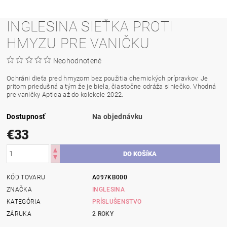
INGLESINA SIEŤKA PROTI
HMYZU PRE VANIČKU
Neohodnotené
Ochráni dieťa pred hmyzom bez použitia chemických prípravkov. Je
pritom priedušná a tým že je biela, čiastočne odráža slniečko. Vhodná
pre vaničky Aptica až do kolekcie 2022.
Dostupnosť
Na objednávku
€33
KÓD TOVARU
A097KB000
ZNAČKA
INGLESINA
KATEGÓRIA
PRÍSLUŠENSTVO
ZÁRUKA
2 ROKY