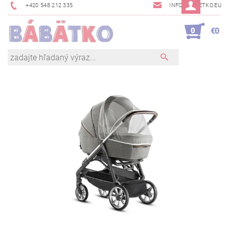
+420 548 212 335
INFO@BABETKO.EU
0
€0