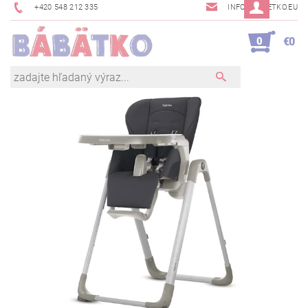
+420 548 212 335
INFO@BABETKO.EU
0
€0