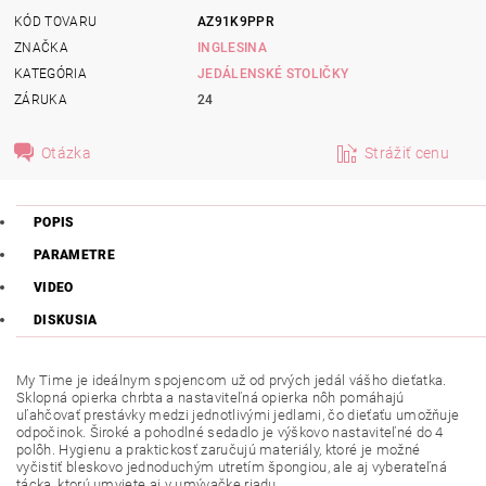
KÓD TOVARU
AZ91K9PPR
ZNAČKA
INGLESINA
KATEGÓRIA
JEDÁLENSKÉ STOLIČKY
ZÁRUKA
24
Otázka
Strážiť cenu
POPIS
PARAMETRE
VIDEO
DISKUSIA
My Time je ideálnym spojencom už od prvých jedál vášho dieťatka.
Sklopná opierka chrbta a nastaviteľná opierka nôh pomáhajú
uľahčovať prestávky medzi jednotlivými jedlami, čo dieťaťu umožňuje
odpočinok. Široké a pohodlné sedadlo je výškovo nastaviteľné do 4
polôh. Hygienu a praktickosť zaručujú materiály, ktoré je možné
vyčistiť bleskovo jednoduchým utretím špongiou, ale aj vyberateľná
tácka, ktorú umyjete aj v umývačke riadu.