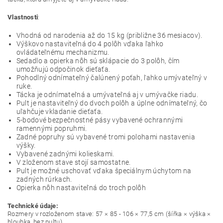
Vlastnosti
:
Vhodná od narodenia až do 15 kg (približne 36 mesiacov).
Výškovo nastaviteľná do 4 polôh vďaka ľahko
ovládateľnému mechanizmu.
Sedadlo a opierka nôh sú sklápacie do 3 polôh, čím
umožňujú odpočinok dieťaťa.
Pohodlný odnímateľný čalúnený poťah, ľahko umývateľný v
ruke.
Tácka je odnímateľná a umývateľná aj v umývačke riadu.
Pult je nastaviteľný do dvoch polôh a úplne odnímateľný, čo
uľahčuje vkladanie dieťaťa.
5-bodové bezpečnostné pásy vybavené ochrannými
ramennými popruhmi.
Zadné popruhy sú vybavené tromi polohami nastavenia
výšky.
Vybavené zadnými kolieskami.
V zloženom stave stojí samostatne.
Pult je možné uschovať vďaka špeciálnym úchytom na
zadných rúrkach.
Opierka nôh nastaviteľná do troch polôh
Technické údaje:
Rozmery v rozloženom stave: 57 × 85 - 106 × 77,5 cm (šířka × výška ×
hloubka, bez pultu)