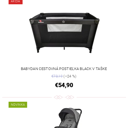
AKCIA
BABYDAN CESTOVNÁ POSTIEĽKA BLACK V TAŠKE
€73,19
(–24 %)
€54,90
NOVINKA