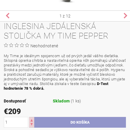
1
z 12
INGLESINA JEDÁLENSKÁ
STOLIČKA MY TIME PEPPER
Neohodnotené
My Time je ideálnym spojencom už od prvých jedál vášho dieťatka.
Sklopná opierka chrbta a nastaviteľná opierka nôh pomáhajú uľahčovať
prestávky medzi jednotlivými jedlami, čo dieťaťu umožňuje odpočinok.
Široké a pohodlné sedadlo je výškovo nastaviteľné do 4 polôh. Hygienu
a praktickosť zaručujú materiály, ktoré je možné vyčistiť bleskovo
jednoduchým utretím špongiou, ale aj vyberateľná tácka, ktorú umyjete
aj v umývačke riadu. Stolička získala v teste časopisu
D-Test
hodnotenie 78 % dobrá.
Dostupnosť
Skladom
(1 ks)
€209