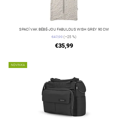
SPACÍ VAK BÉBÉ-JOU FABULOUS WISH GREY 90 CM
€47,99
(–25 %)
€35,99
NOVINKA