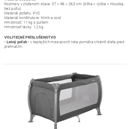
Rozmery v zloženom stave: 57 × 98 × 26,5 cm (šířka × výška × hloubka,
bez pultu)
Materiál poťahu: PVC
Materiál konštrukcie: hliník a ocel
Hmotnosť: 11 kg s pultem
Hmotnosť tácky: 1,2 kg
VOLITEĽNÉ PRÍSLUŠENSTVO
•
Letný poťah
• v teplejších mesiacoch roka pomáha chrániť dieťa pred
prehriatím.