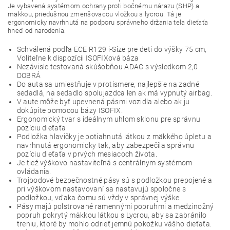
Je vybavená systémom ochrany proti bočnému nárazu (SHP) a
mäkkou, priedušnou zmenšovacou vložkou s lycrou. Tá je
ergonomicky navrhnutá na podporu správneho držania tela dieťaťa
hneď od narodenia.
Schválená podľa ECE R129 i-Size pre deti do výšky 75 cm,
Voliteľne k dispozícii ISOFIXová báza
Nezávisle testovaná skúšobňou ADAC s výsledkom 2,0
DOBRÁ
Do auta sa umiestňuje v protismere, najlepšie na zadné
sedadlá, na sedadlo spolujazdca len ak má vypnutý airbag.
V aute môže byť upevnená pásmi vozidla alebo ak ju
dokúpite pomocou bázy ISOFIX.
Ergonomický tvar s ideálnym uhlom sklonu pre správnu
pozíciu dieťaťa
Podložka hlavičky je potiahnutá látkou z mäkkého úpletu a
navrhnutá ergonomicky tak, aby zabezpečila správnu
pozíciu dieťaťa v prvých mesiacoch života.
Je tiež výškovo nastaviteľná s centrálnym systémom
ovládania.
Trojbodové bezpečnostné pásy sú s podložkou prepojené a
pri výškovom nastavovaní sa nastavujú spoločne s
podložkou, vďaka čomu sú vždy v správnej výške.
Pásy majú polstrované ramennými popruhmi a medzinožný
popruh pokrytý mäkkou látkou s Lycrou, aby sa zabránilo
treniu, ktoré by mohlo odrieť jemnú pokožku vášho dieťaťa.