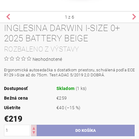
1
z 6
INGLESINA DARWIN I-SIZE 0+
2025 BATTERY BEIGE
ROZBALENO Z VÝSTAVY
Neohodnotené
Ergonomická autosedačka s dostatkom priestoru, schválená podľa ECE
R129 i-Size až do 75cm. Test ADAC 5/2019 2,0 DOBRÁ.
Dostupnosť
Skladom
(1 ks)
Bežná cena
€259
Ušetríte
€40
(–15 %)
€219