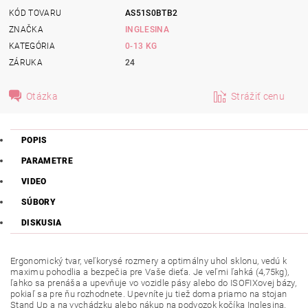
KÓD TOVARU
AS51S0BTB2
ZNAČKA
INGLESINA
KATEGÓRIA
0-13 KG
ZÁRUKA
24
Otázka
Strážiť cenu
POPIS
PARAMETRE
VIDEO
SÚBORY
DISKUSIA
Ergonomický tvar, veľkorysé rozmery a optimálny uhol sklonu, vedú k
maximu pohodlia a bezpečia pre Vaše dieťa. Je veľmi ľahká (4,75kg),
ľahko sa prenáša a upevňuje vo vozidle pásy alebo do ISOFIXovej bázy,
pokiaľ sa pre ňu rozhodnete. Upevníte ju tiež doma priamo na stojan
Stand Up a na vychádzku alebo nákup na podvozok kočíka Inglesina.