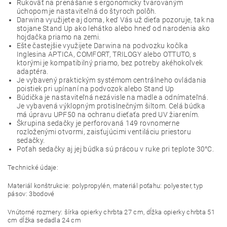
Rukoväť na prenášanie s ergonomicky tvarovaným
úchopom je nastaviteľná do štyroch polôh.
Darwina využijete aj doma, keď Vás už dieťa pozoruje, tak na
stojane Stand Up ako lehátko alebo hneď od narodenia ako
hojdačka priamo na zemi.
Ešte častejšie využijete Darwina na podvozku kočíka
Inglesina APTICA, COMFORT, TRILOGY alebo OTTUTO, s
ktorými je kompatibilný priamo, bez potreby akéhokoľvek
adaptéra.
Je vybavený praktickým systémom centrálneho ovládania
poistiek pri upínaní na podvozok alebo Stand Up
Búdička je nastaviteľná nezávisle na madle a odnímateľná.
Je vybavená výklopným protislnečným šiltom. Celá búdka
má úpravu UPF50 na ochranu dieťaťa pred UV žiarením.
Škrupina sedačky je perforovaná 149 rovnomerne
rozloženými otvormi, zaisťujúcimi ventiláciu priestoru
sedačky.
Poťah sedačky aj jej búdka sú prácou v ruke pri teplote 30°C.
Technické údaje:
Materiál konštrukcie: polypropylén, materiál poťahu: polyester, typ
pásov: 3bodové
Vnútorné rozmery: šírka opierky chrbta 27 cm, dĺžka opierky chrbta 51
cm dĺžka sedadla 24 cm