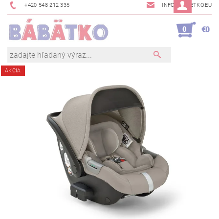
+420 548 212 335
INFO@BABETKO.EU
0
€0
AKCIA