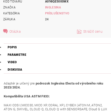
KÓD TOVARU
A098QE5000MX
ZNAČKA
INGLESINA
KATEGÓRIA
PRÍSLUŠENSTVO
ZÁRUKA
24
Otázka
Strážiť cenu
POPIS
PARAMETRE
VIDEO
DISKUSIA
Adaptér je určený pre
podvozok Inglesina Electa od výrobného roku
2023/2024.
Kompatibilita USA ASTM F833:
MAXI COSI (MICO30, MICO XP, CORAL XP), CYBEX (ATON M, ATON2,
ATON G, SWIVEL, CLOUD Q, CLOUD Q with SENSORSAFE, Cloud G LUX