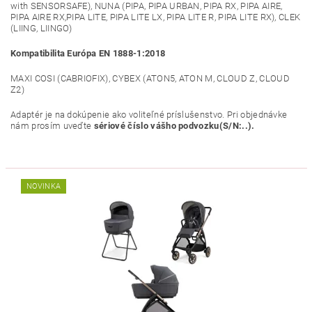
with SENSORSAFE), NUNA (PIPA, PIPA URBAN, PIPA RX, PIPA AIRE,
PIPA AIRE RX,PIPA LITE, PIPA LITE LX, PIPA LITE R, PIPA LITE RX), CLEK
(LIING, LIINGO)
Kompatibilita Európa EN 1888-1:2018
MAXI COSI (CABRIOFIX), CYBEX (ATON5, ATON M, CLOUD Z, CLOUD
Z2)
Adaptér je na dokúpenie ako voliteľné príslušenstvo. Pri objednávke
nám prosím uveďte
sériové číslo vášho podvozku(S/N:..).
NOVINKA