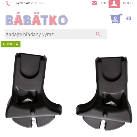
+420 548 212 335
INFO@BABETKO.EU
0
€0
NOVINKA