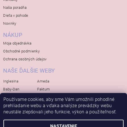
Naša poradňa
Dieťa v pohode
Novinky
NÁKUP
Moja objednávka
Obchodné podmienky
Ochrana osobných údajov
NAŠE ĎALŠIE WEBY
Inglesina
Ameda
Baby-Dan
Faktum
Rialto
Koelstra
Používame cookies, aby sme Vám umožnili pohodlné
Bébé-Jou
Bambino-Mio
prehliadanie webu a vďaka analýze prevádzky webu
neustále zlepšovali jeho funkcie, výkon a použiteľnosť.
Avova
NASTAVENIE