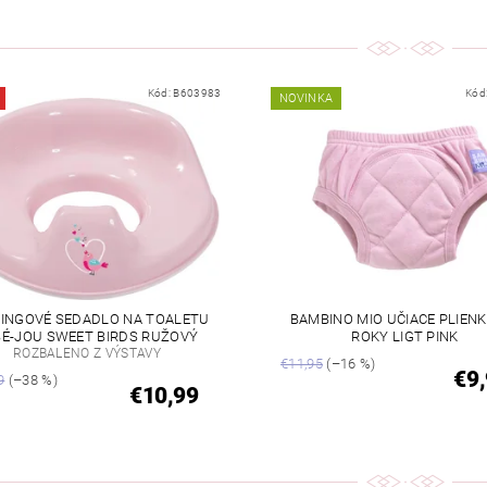
Kód:
B603983
Kód
NOVINKA
INGOVÉ SEDADLO NA TOALETU
BAMBINO MIO UČIACE PLIENK
BÉ-JOU SWEET BIRDS RUŽOVÝ
ROKY LIGT PINK
ROZBALENO Z VÝSTAVY
€11,95
(–16 %)
€9
9
(–38 %)
€10,99