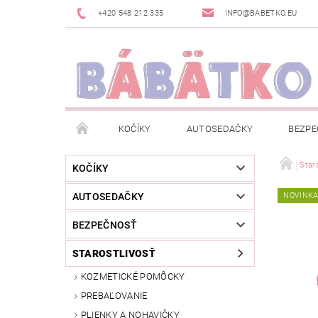
+420 548 212 335
INFO@BABETKO.EU
KOČÍKY
AUTOSEDAČKY
BEZPE
DOGSPACE
ZNAČKY
POSLEDNÁ ŠANC
Staro
KOČÍKY
AUTOSEDAČKY
NOVINK
NOVINKY
NEWSLETTERY
MOJA OBJED
BEZPEČNOSŤ
STAROSTLIVOSŤ
KOZMETICKÉ POMÔCKY
PREBAĽOVANIE
PLIENKY A NOHAVIČKY