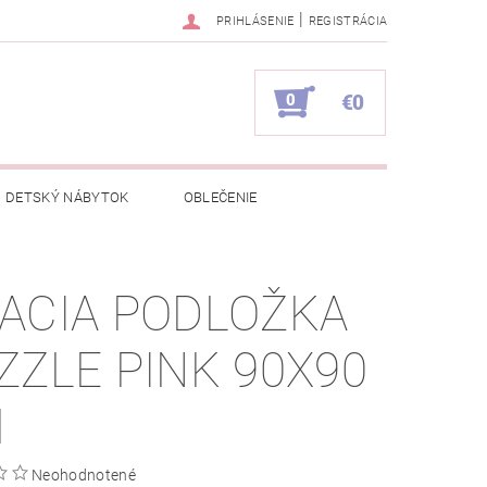
|
PRIHLÁSENIE
REGISTRÁCIA
0
€0
DETSKÝ NÁBYTOK
OBLEČENIE
NAPÍŠTE NÁM
KONTAKTY
ACIA PODLOŽKA
ZZLE PINK 90X90
M
Neohodnotené