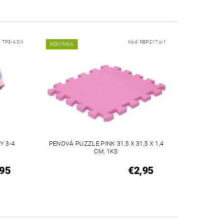
:
TP3-4 DX
Kód:
RBP217U-1
NOVINKA
Y 3-4
PENOVÁ PUZZLE PINK 31,5 X 31,5 X 1,4
CM, 1KS
,95
€2,95