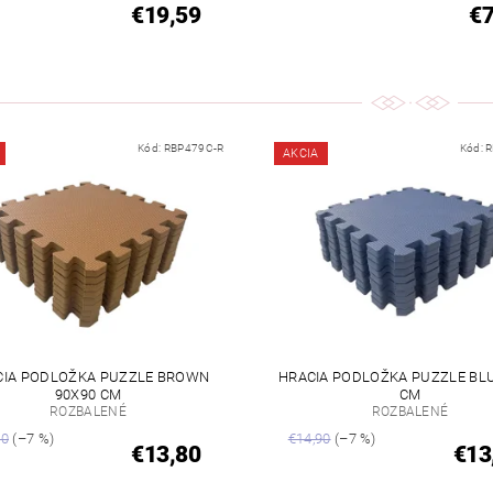
€19,59
€
Kód:
RBP479C-R
Kód:
R
AKCIA
CIA PODLOŽKA PUZZLE BROWN
HRACIA PODLOŽKA PUZZLE BLU
90X90 CM
CM
ROZBALENÉ
ROZBALENÉ
90
(–7 %)
€14,90
(–7 %)
€13,80
€13