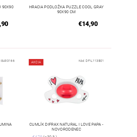
 90X90
HRACIA PODLOŽKA PUZZLE COOL GRAY
90X90 CM
,90
€14,90
18493166
Kód:
DFIL113B01
AKCIA
LUMINA
CUMLÍK DIFRAX NATURAL I LOVE PAPA -
NOVORODENEC
€4,79
(–30 %)