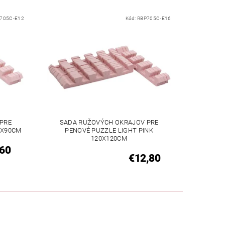
705C-E12
Kód:
RBP705C-E16
PRE
SADA RUŽOVÝCH OKRAJOV PRE
0X90CM
PENOVÉ PUZZLE LIGHT PINK
120X120CM
,60
€12,80