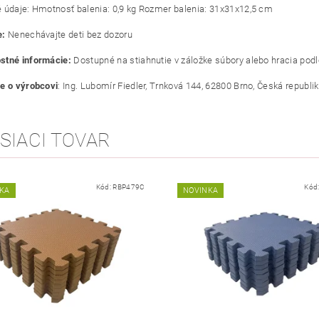
 údaje: Hmotnosť balenia: 0,9 kg Rozmer balenia: 31x31x12,5 cm
e:
Nenechávajte deti bez dozoru
stné informácie:
Dostupné na stiahnutie v záložke súbory alebo hracia pod
e o výrobcovi
: Ing. Lubomír Fiedler, Trnková 144, 62800 Brno, Česká republi
SIACI TOVAR
Kód:
RBP479C
Kód
KA
NOVINKA