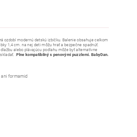
torá ozdobí modernú detskú izbičku. Balenie obsahuje celkom
úbky 1,4 cm. na nej deti môžu hrať a bezpečne spadnúť.
dlažbu alebo plávajúcu podlahu môže byť alternatívne
skladať. .
Plne kompatibilný s penovými puzzlemi. BabyDan.
C ani formamid