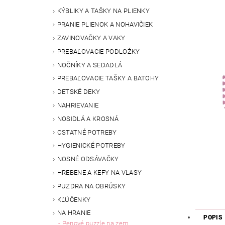
KÝBLIKY A TAŠKY NA PLIENKY
PRANIE PLIENOK A NOHAVIČIEK
ZAVINOVAČKY A VAKY
PREBAĽOVACIE PODLOŽKY
NOČNÍKY A SEDADLÁ
PREBAĽOVACIE TAŠKY A BATOHY
DETSKÉ DEKY
NAHRIEVANIE
NOSIDLÁ A KROSNÁ
OSTATNÉ POTREBY
HYGIENICKÉ POTREBY
NOSNÉ ODSÁVAČKY
HREBENE A KEFY NA VLASY
PUZDRA NA OBRÚSKY
KĽÚČENKY
NA HRANIE
POPIS
Penové puzzle na zem