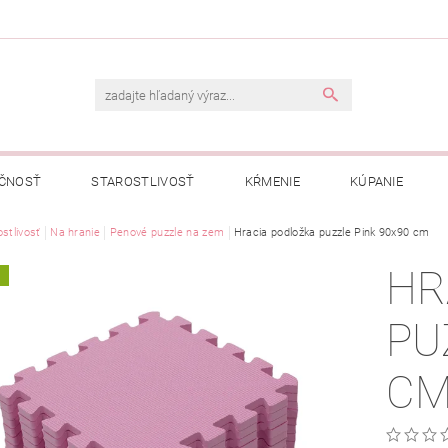
ČNOSŤ
STAROSTLIVOSŤ
KŔMENIE
KÚPANIE
A
stlivosť
Na hranie
OBCHODNÉ PODMIENKY
Penové puzzle na zem
Hracia podložka puzzle Pink 90x90 cm
OCHRANA OSOBNÝCH ÚDAJOV
HR
A
NÁVKA
PU
C