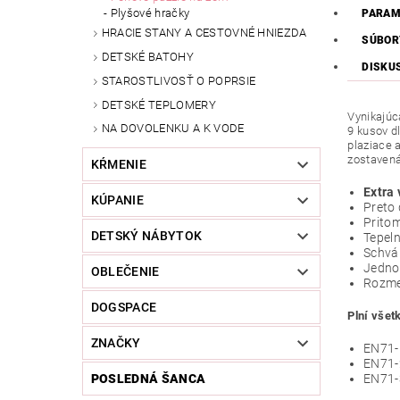
Plyšové hračky
PARAM
HRACIE STANY A CESTOVNÉ HNIEZDA
SÚBOR
DETSKÉ BATOHY
DISKU
STAROSTLIVOSŤ O POPRSIE
DETSKÉ TEPLOMERY
Vynikajúc
NA DOVOLENKU A K VODE
9 kusov d
plaziace 
zostavená 
KŔMENIE
Extra
KÚPANIE
Preto 
Pritom
DETSKÝ NÁBYTOK
Tepeln
Schvá
Jednod
OBLEČENIE
Rozme
DOGSPACE
Plní všet
ZNAČKY
EN71-
EN71-
EN71-
POSLEDNÁ ŠANCA