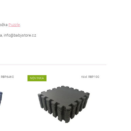
ložka
Puzzle
.
ka, info@babystore.cz
:
RBP646C
Kód:
RBP10C
NOVINKA