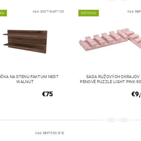
Kód:
303718497100
Kód:
RBP
KA
NOVINKA
IČKA NA STENU FAKTUM NEST
SADA RUŽOVÝCH OKRAJOV 
WALNUT
PENOVÉ PUZZLE LIGHT PINK 9
€75
€9
Kód:
RBP705C-E18