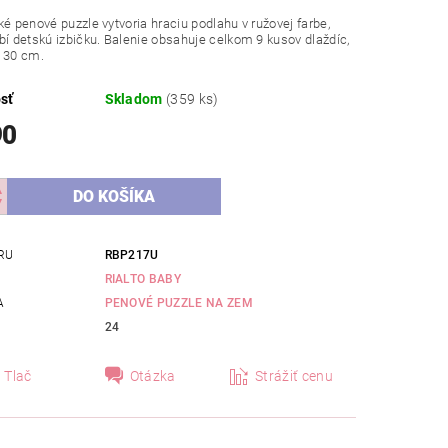
ké penové puzzle vytvoria hraciu podlahu v ružovej farbe,
bí detskú izbičku. Balenie obsahuje celkom 9 kusov dlaždíc,
x 30 cm.
sť
Skladom
(359 ks)
90
RU
RBP217U
RIALTO BABY
A
PENOVÉ PUZZLE NA ZEM
24
Tlač
Otázka
Strážiť cenu