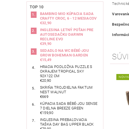
Technické
TOP 10
BAMBINO MIO KÚPACIA SADA
Varovani
CRAFTY CROC, 6 - 12 MESIACOV
€32,90
Bezpečno
INGLESINA LETNÝ POŤAH PRE
AUTOSEDAČKU DARWIN
Informáci
RECLINE EVO
€39,90
SEDADLO NA WC BÉBÉ-JOU
SÚVI
GROW BOHEMIAN GARDEN
€15,49
HRACIA PODLOŽKA PUZZLE S
OKRAJEM TROPICAL SKY
92X122 CM
NOVIN
€20,90
SKRIŇA TROJDIELNA FAKTUM
NEST WALNUT
€669
KÚPACIA SADA BÉBÉ-JOU SENSE
7 DIELNA BREEZE GREEN
€159,90
INGLESINA PREBAĽOVACIA
TAŠKA DAY BAG UPPER BLACK
€79,90