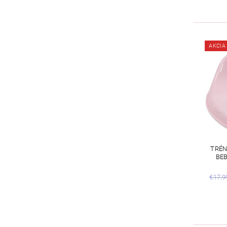
AKCIA
TRÉN
BE
€17,9