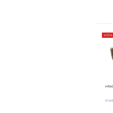
AKCIA
HRA
€14,