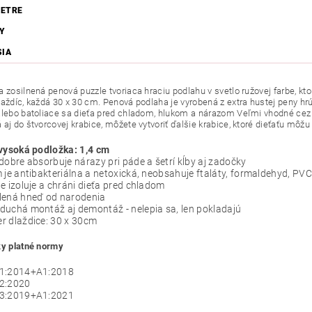
ETRE
Y
SIA
a zosilnená penová puzzle tvoriaca hraciu podlahu v svetlo ružovej farbe, k
laždíc, každá 30 x 30 cm. Penová podlaha je vyrobená z extra hustej peny hr
alebo batoliace sa dieťa pred chladom, hlukom a nárazom Veľmi vhodné cez 
aj do štvorcovej krabice, môžete vytvoriť ďalšie krabice, ktoré dieťaťu môžu 
 vysoká podložka: 1,4 cm
dobre absorbuje nárazy pri páde a šetrí kĺby aj zadočky
 je antibakteriálna a netoxická, neobsahuje ftaláty, formaldehyd, PV
e izoluje a chráni dieťa pred chladom
lená hneď od narodenia
uchá montáž aj demontáž - nelepia sa, len pokladajú
r dlaždice: 30 x 30cm
ky platné normy
1:2014+A1:2018
2:2020
3:2019+A1:2021