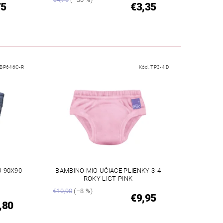
75
€3,35
BP646C-R
Kód:
TP3-4 D
 90X90
BAMBINO MIO UČIACE PLIENKY 3-4
ROKY LIGT PINK
€10,90
(–8 %)
€9,95
,80