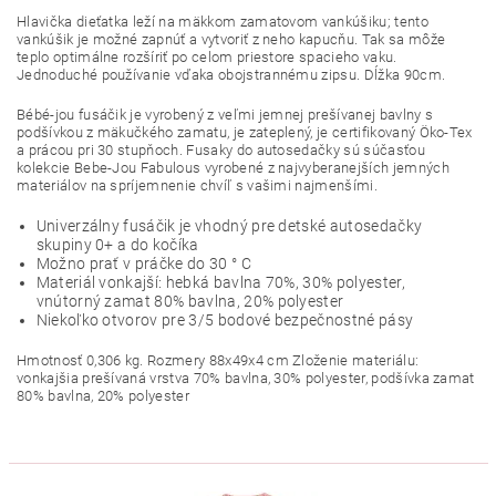
Hlavička dieťatka leží na mäkkom zamatovom vankúšiku; tento
vankúšik je možné zapnúť a vytvoriť z neho kapucňu. Tak sa môže
teplo optimálne rozšíriť po celom priestore spacieho vaku.
Jednoduché používanie vďaka obojstrannému zipsu. Dĺžka 90cm.
Bébé-jou fusáčik je vyrobený z veľmi jemnej prešívanej bavlny s
podšívkou z mäkučkého zamatu, je zateplený, je certifikovaný Öko-Tex
a prácou pri 30 stupňoch. Fusaky do autosedačky sú súčasťou
kolekcie Bebe-Jou Fabulous vyrobené z najvyberanejších jemných
materiálov na spríjemnenie chvíľ s vašimi najmenšími.
Univerzálny fusáčik je vhodný pre detské autosedačky
skupiny 0+ a do kočíka
Možno prať v práčke do 30 ° C
Materiál vonkajší: hebká bavlna 70%, 30% polyester,
vnútorný zamat 80% bavlna, 20% polyester
Niekoľko otvorov pre 3/5 bodové bezpečnostné pásy
Hmotnosť 0,306 kg. Rozmery 88x49x4 cm Zloženie materiálu:
vonkajšia prešívaná vrstva 70% bavlna, 30% polyester, podšívka zamat
80% bavlna, 20% polyester