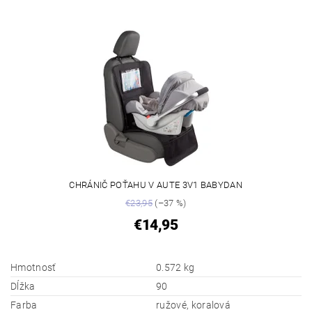
CHRÁNIČ POŤAHU V AUTE 3V1 BABYDAN
€23,95
(–37 %)
€14,95
Hmotnosť
0.572 kg
Dĺžka
90
Farba
ružové, koralová