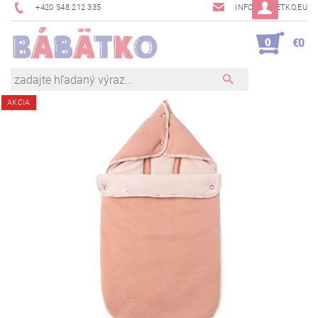
+420 548 212 335
INFO@BABETKO.EU
0
€0
AKCIA