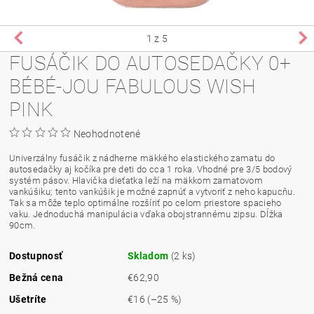
1
z 5
FUSÁČIK DO AUTOSEDAČKY 0+
BÉBÉ-JOU FABULOUS WISH
PINK
Neohodnotené
Univerzálny fusáčik z nádherne mäkkého elastického zamatu do
autosedačky aj kočíka pre deti do cca 1 roka. Vhodné pre 3/5 bodový
systém pásov. Hlavička dieťatka leží na mäkkom zamatovom
vankúšiku; tento vankúšik je možné zapnúť a vytvoriť z neho kapucňu.
Tak sa môže teplo optimálne rozšíriť po celom priestore spacieho
vaku. Jednoduchá manipulácia vďaka obojstrannému zipsu. Dĺžka
90cm.
Dostupnosť
Skladom
(2 ks)
Bežná cena
€62,90
Ušetríte
€16
(–25 %)