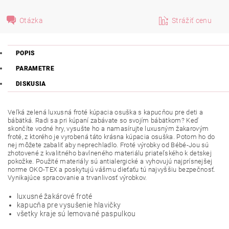
Otázka
Strážiť cenu
POPIS
PARAMETRE
DISKUSIA
Veľká zelená luxusná froté kúpacia osuška s kapucňou pre deti a
bábätká. Radi sa pri kúpaní zabávate so svojím bábätkom? Keď
skončíte vodné hry, vysušte ho a namasírujte luxusným žakarovým
froté, z ktorého je vyrobená táto krásna kúpacia osuška. Potom ho do
nej môžete zabaliť aby neprechladlo. Froté výrobky od Bébé-Jou sú
zhotovené z kvalitného bavlneného materiálu priateľského k detskej
pokožke. Použité materiály sú antialergické a vyhovujú najprísnejšej
norme OKO-TEX a poskytujú vášmu dieťaťu tú najvyššiu bezpečnosť.
Vynikajúce spracovanie a trvanlivosť výrobkov.
luxusné žakárové froté
kapucňa pre vysušenie hlavičky
všetky kraje sú lemované paspulkou