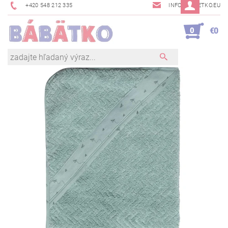
+420 548 212 335
INFO@BABETKO.EU
0
€0