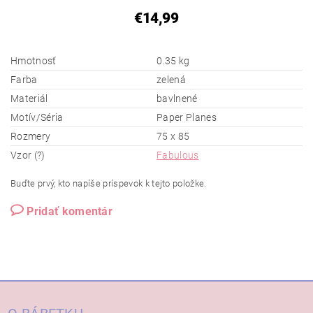
€14,99
Hmotnosť
0.35 kg
Farba
zelená
Materiál
bavlnené
Motív/Séria
Paper Planes
Rozmery
75 x 85
Vzor (?)
Fabulous
Buďte prvý, kto napíše príspevok k tejto položke.
Pridať komentár