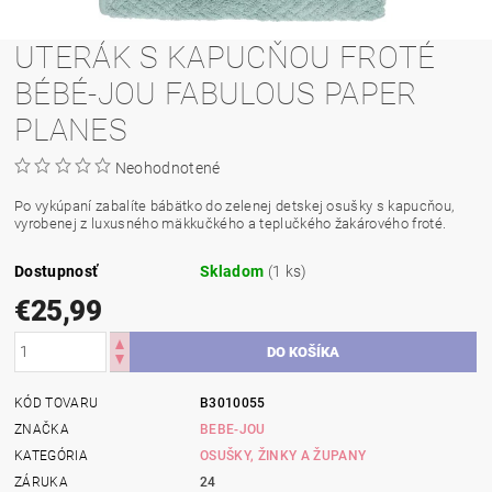
UTERÁK S KAPUCŇOU FROTÉ
BÉBÉ-JOU FABULOUS PAPER
PLANES
Neohodnotené
Po vykúpaní zabalíte bábätko do zelenej detskej osušky s kapucňou,
vyrobenej z luxusného mäkkučkého a teplučkého žakárového froté.
Dostupnosť
Skladom
(1 ks)
€25,99
KÓD TOVARU
B3010055
ZNAČKA
BEBE-JOU
KATEGÓRIA
OSUŠKY, ŽINKY A ŽUPANY
ZÁRUKA
24