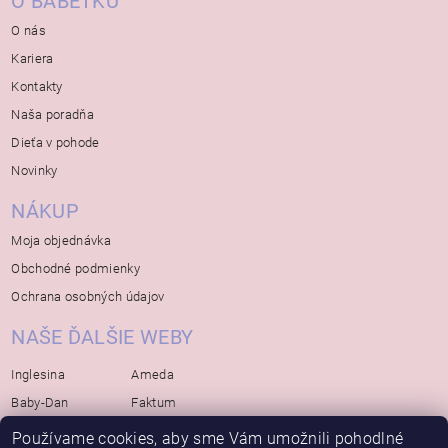
O BÁBETKU
O nás
Kariera
Kontakty
Naša poradňa
Dieťa v pohode
Novinky
NÁKUP
Moja objednávka
Obchodné podmienky
Ochrana osobných údajov
NAŠE ĎALŠIE WEBY
Inglesina
Ameda
Baby-Dan
Faktum
Rialto
Koelstra
Používame cookies, aby sme Vám umožnili pohodlné