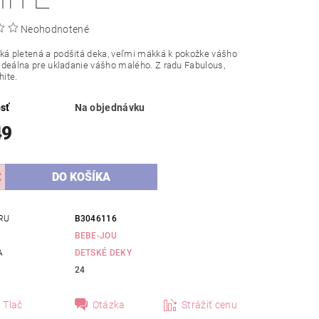
Neohodnotené
ká pletená a podšitá deka, veľmi mäkká k pokožke vášho
e ideálna pre ukladanie vášho malého. Z radu Fabulous,
ite.
sť
Na objednávku
49
RU
B3046116
BEBE-JOU
A
DETSKÉ DEKY
24
Tlač
Otázka
Strážiť cenu