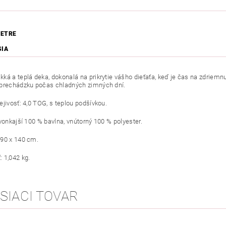
ETRE
SIA
ká a teplá deka, dokonalá na prikrytie vášho dieťaťa, keď je čas na zdriemn
prechádzku počas chladných zimných dní.
ejivosť: 4,0 TOG, s teplou podšívkou.
 vonkajší 100 % bavlna, vnútorný 100 % polyester.
90 x 140 cm.
 1,042 kg.
SIACI TOVAR