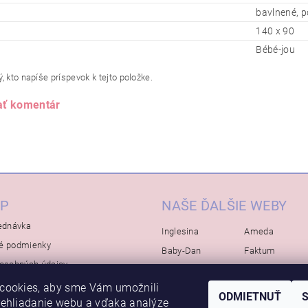
bavlnené, p
140 x 90
Bébé-jou
, kto napíše príspevok k tejto položke.
ať komentár
P
NAŠE ĎALŠIE WEBY
ednávka
Inglesina
Ameda
é podmienky
Baby-Dan
Faktum
osobných údajov
Rialto
Koelstra
cookies, aby sme Vám umožnili
Bébé-Jou
Bambino-Mio
ODMIETNUŤ
rehliadanie webu a vďaka analýze