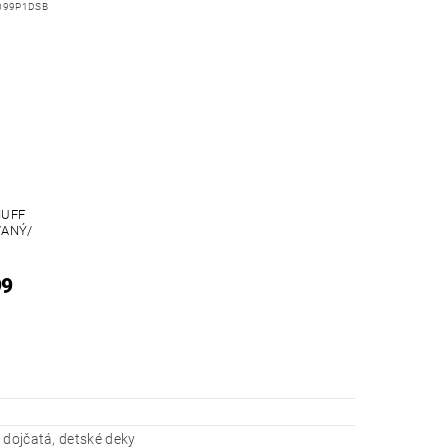
099P1DSB
MUFF
VANÝ/
99
 dojčatá, detské deky