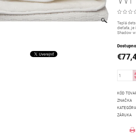
Teplá dets
dieťaťa, j
Shadow wh
Dostupno
€77,
KÓD TOVA
ZNAČKA
KATEGÓRI
ZÁRUKA