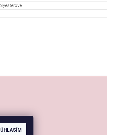
olyesterové
SÚHLASÍM