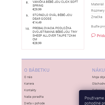
VANIČKA BÉBÉ-JOU CLICK SOFT
Materiál
SPRING
€29,99
Rozmery
STÚPADLO OVÁL BÉBÉ-JOU
Značka
DEAR GOOSE
€14,49
Buďte prvý
PREBAĽOVACIA PODLOŽKA
DVOJSTRANNÁ BÉBÉ-JOU TINY
Prid
SHEEP ALLOVER TAUPE 72X44
CM
€28,99
O BÁBETKU
NÁKU
O nás
Moja obj
Kariera
Obchodn
Kontakty
Ochrana 
Naša poradňa
Používame 
pohodlné p
Dieťa v pohode