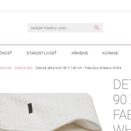
ČNOSŤ
STAROSTLIVOSŤ
KŔMENIE
KÚPANIE
A
stlivosť
Detské deky
OBCHODNÉ PODMIENKY
Detská deka Mori 90 X 140 cm - Fabulous Shadow White
OCHRANA OSOBNÝCH ÚDAJOV
DE
NÁVKA
90
FA
WH