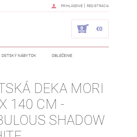
|
PRIHLÁSENIE
REGISTRÁCIA
0
€0
DETSKÝ NÁBYTOK
OBLEČENIE
NAPÍŠTE NÁM
KONTAKTY
TSKÁ DEKA MORI
 X 140 CM -
BULOUS SHADOW
ITE