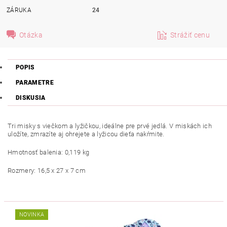
ZÁRUKA
24
Otázka
Strážiť cenu
POPIS
PARAMETRE
DISKUSIA
Tri misky s viečkom a lyžičkou, ideálne pre prvé jedlá. V miskách ich
uložíte, zmrazíte aj ohrejete a lyžicou dieťa nakŕmite.
Hmotnosť balenia: 0,119 kg
Rozmery: 16,5 x 27 x 7 cm
NOVINKA