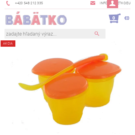
+420 548 212 335
INFO@BABETKO.EU
0
€0
AKCIA