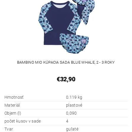
BAMBINO MIO KÚPACIA SADA BLUE WHALE, 2 - 3 ROKY
€32,90
Hmotnosť
0.119 kg
Materiál
plastové
Objem (l)
0,090
počet kusov v sade
4
Tvar
guľaté