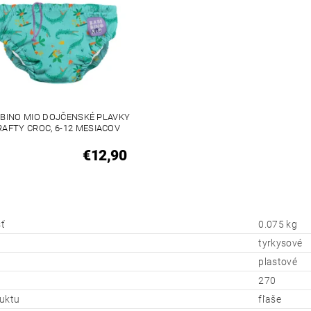
BINO MIO DOJČENSKÉ PLAVKY
RAFTY CROC, 6-12 MESIACOV
€12,90
ť
0.075 kg
tyrkysové
plastové
270
uktu
fľaše