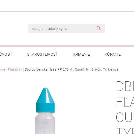
ČNOSŤ
STAROSTLIVOSŤ
KŔMENIE
KÚPANIE
A
nie
Fľaštičky
OBCHODNÉ PODMIENKY
Dbb dojčenská fľaša PP 270 Ml, Cumlík Nn Silikón, Tyrkysová
OCHRANA OSOBNÝCH ÚDAJOV
DB
NÁVKA
FĽ
CU
TY