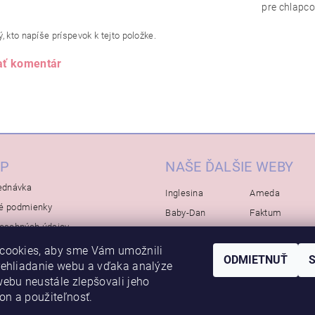
pre chlapc
, kto napíše príspevok k tejto položke.
ať komentár
P
NAŠE ĎALŠIE WEBY
ednávka
Inglesina
Ameda
é podmienky
Baby-Dan
Faktum
osobných údajov
Rialto
Koelstra
cookies, aby sme Vám umožnili
Bébé-Jou
Bambino-Mio
ODMIETNUŤ
rehliadanie webu a vďaka analýze
Avova
ebu neustále zlepšovali jeho
kon a použiteľnosť.