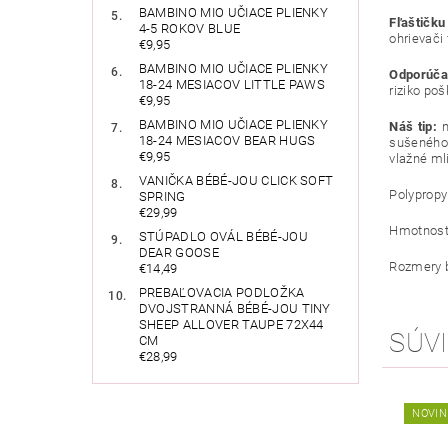
BAMBINO MIO UČIACE PLIENKY
Fľaštičku
4-5 ROKOV BLUE
ohrievači 
€9,95
BAMBINO MIO UČIACE PLIENKY
Odporúčan
18-24 MESIACOV LITTLE PAWS
riziko po
€9,95
BAMBINO MIO UČIACE PLIENKY
Náš tip:
n
18-24 MESIACOV BEAR HUGS
sušeného 
€9,95
vlažné ml
VANIČKA BÉBÉ-JOU CLICK SOFT
Polypropy
SPRING
€29,99
Hmotnosť 
STÚPADLO OVÁL BÉBÉ-JOU
DEAR GOOSE
Rozmery b
€14,49
PREBAĽOVACIA PODLOŽKA
DVOJSTRANNÁ BÉBÉ-JOU TINY
SHEEP ALLOVER TAUPE 72X44
SÚVI
CM
€28,99
NOVIN