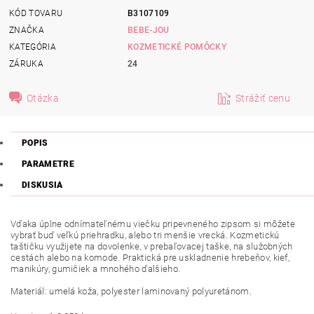
KÓD TOVARU
B3107109
ZNAČKA
BEBE-JOU
KATEGÓRIA
KOZMETICKÉ POMÔCKY
ZÁRUKA
24
Otázka
Strážiť cenu
POPIS
PARAMETRE
DISKUSIA
Vďaka úplne odnímateľnému viečku pripevneného zipsom si môžete
vybrať buď veľkú priehradku, alebo tri menšie vrecká. Kozmetickú
taštičku využijete na dovolenke, v prebaľovacej taške, na služobných
cestách alebo na komode. Praktická pre uskladnenie hrebeňov, kief,
manikúry, gumičiek a mnohého ďalšieho.
Materiál: umelá koža, polyester laminovaný polyuretánom.