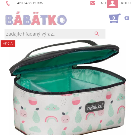
+420 548 212 335
INFO@BABETKO.EU
0
€0
AKCIA