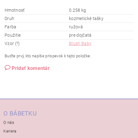
Hmotnosť
0.258 kg
Druh
kozmetické tašky
Farba
ružová
Použitie
pre dojčatá
Vzor (?)
Blush Baby
Buďte prvý, kto napíše príspevok k tejto položke.
Pridať komentár
O BÁBETKU
O nás
Kariera