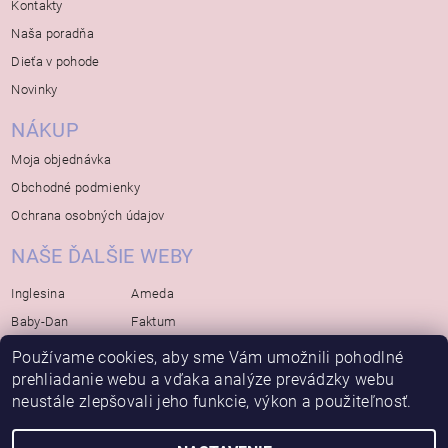
Kontakty
Naša poradňa
Dieťa v pohode
Novinky
NÁKUP
Moja objednávka
Obchodné podmienky
Ochrana osobných údajov
NAŠE ĎALŠIE WEBY
Inglesina
Ameda
Baby-Dan
Faktum
Rialto
Koelstra
Používame cookies, aby sme Vám umožnili pohodlné
Bébé-Jou
prehliadanie webu a vďaka analýze prevádzky webu
Bambino-Mio
neustále zlepšovali jeho funkcie, výkon a použiteľnosť.
Avova