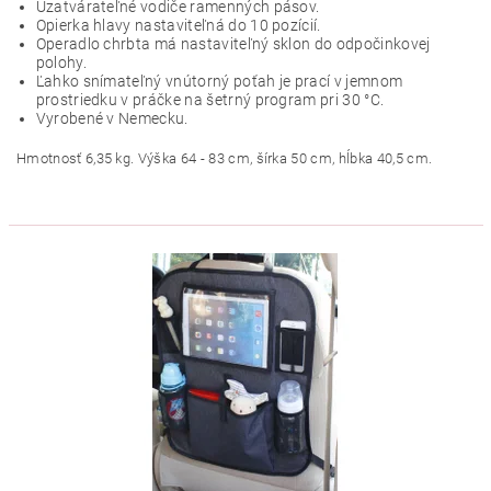
Uzatvárateľné vodiče ramenných pásov.
Opierka hlavy nastaviteľná do 10 pozícií.
Operadlo chrbta má nastaviteľný sklon do odpočinkovej
polohy.
Ľahko snímateľný vnútorný poťah je prací v jemnom
prostriedku v práčke na šetrný program pri 30 °C.
Vyrobené v Nemecku.
Hmotnosť 6,35 kg. Výška 64 - 83 cm, šírka 50 cm, hĺbka 40,5 cm.