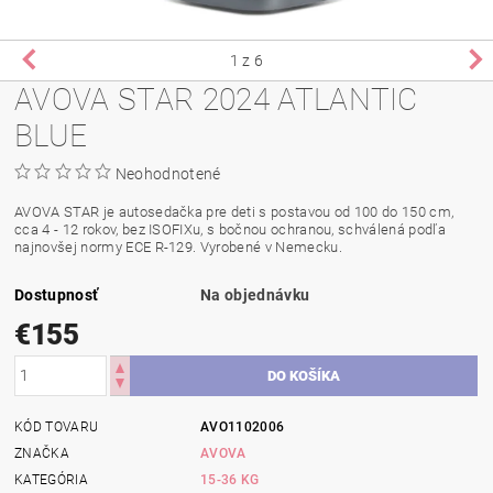
1
z 6
AVOVA STAR 2024 ATLANTIC
BLUE
Neohodnotené
AVOVA STAR je autosedačka pre deti s postavou od 100 do 150 cm,
cca 4 - 12 rokov, bez ISOFIXu, s bočnou ochranou, schválená podľa
najnovšej normy ECE R-129. Vyrobené v Nemecku.
Dostupnosť
Na objednávku
€155
KÓD TOVARU
AVO1102006
ZNAČKA
AVOVA
KATEGÓRIA
15-36 KG