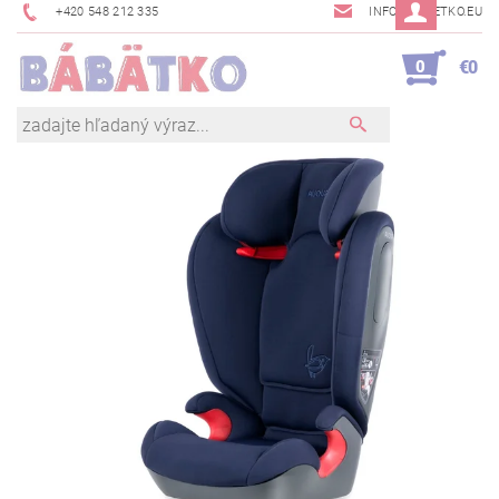
+420 548 212 335
INFO@BABETKO.EU
0
€0