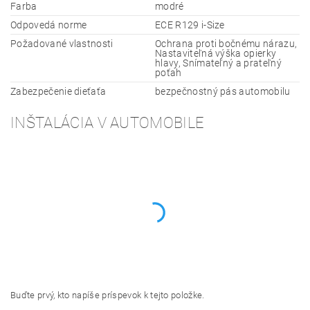
Farba
modré
Odpovedá norme
ECE R129 i-Size
Požadované vlastnosti
Ochrana proti bočnému nárazu,
Nastaviteľná výška opierky
hlavy, Snímateľný a prateľný
poťah
Zabezpečenie dieťaťa
bezpečnostný pás automobilu
INŠTALÁCIA V AUTOMOBILE
Buďte prvý, kto napíše príspevok k tejto položke.