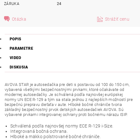
ZÁRUKA
24
Otázka
Strážiť cenu
POPIS
PARAMETRE
VIDEO
DISKUSIA
AVOVA STAR je autosedačka pre deti s postavou od 100 do 150 cm,
vybavená všetkými bezpečnostnými prvkami, ktoré očakávate od
modernej autosedačky. Je schválená podľa najnovšej európskej
normy UN ECE R-129 a tým sa stala jednou z najlepších možností pre
bezpečnú prepravu dieťaťa v aute. Hlboké bočné chrániče tvoria
základný bezpečnostný prvok detských autosedačiek AVOVA. Sú
vybavené prvkami integrovanej ochrany proti bočnému nárazu ISIP.
Schválená podľa najnovšej normy ECE R-129 i-Size.
Integrovaná bočná ochrana.
Hlboké a mäkko polstrované bočné chrániče.